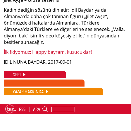
Jilet Ayşe – Ulusa sesleniş
Kadın dediğin sözünü dinletir: İdil Baydar ya da
Almanya'da daha çok tanınan figürü „Jilet Ayşe“,
önümüzdeki haftalarda Almanlara, Türklere,
Almanya'daki Türklere ve diğerlerine seslenecek. „Valla,
diyom bak“ isimli video köşesiyle Jilet'in dünyasından
kesitler sunacağız.
İlk fidyomuz: Happy bayram, kuzucuklar!
IDIL NUNA BAYDAR, 2017-09-01
GERI
YAZAR HAKKINDA
RSS
ARA