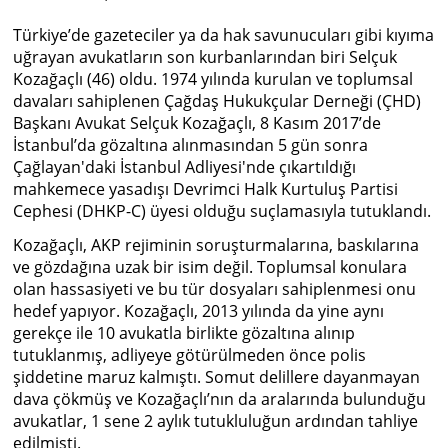
Türkiye’de gazeteciler ya da hak savunucuları gibi kıyıma
uğrayan avukatların son kurbanlarından biri Selçuk
Kozağaçlı (46) oldu. 1974 yılında kurulan ve toplumsal
davaları sahiplenen Çağdaş Hukukçular Derneği (ÇHD)
Başkanı Avukat Selçuk Kozağaçlı, 8 Kasım 2017’de
İstanbul’da gözaltına alınmasından 5 gün sonra
Çağlayan'daki İstanbul Adliyesi'nde çıkartıldığı
mahkemece yasadışı Devrimci Halk Kurtuluş Partisi
Cephesi (DHKP-C) üyesi olduğu suçlamasıyla tutuklandı.
Kozağaçlı, AKP rejiminin soruşturmalarına, baskılarına
ve gözdağına uzak bir isim değil. Toplumsal konulara
olan hassasiyeti ve bu tür dosyaları sahiplenmesi onu
hedef yapıyor. Kozağaçlı, 2013 yılında da yine aynı
gerekçe ile 10 avukatla birlikte gözaltına alınıp
tutuklanmış, adliyeye götürülmeden önce polis
şiddetine maruz kalmıştı. Somut delillere dayanmayan
dava çökmüş ve Kozağaçlı’nın da aralarında bulunduğu
avukatlar, 1 sene 2 aylık tutukluluğun ardından tahliye
edilmişti.