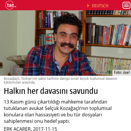
DEUTSCH
Foto: özel
Kozaağaçlı, Türkiye’nin yakın tarihine damga vuran birçok toplumsal davanın
katılımcıları arasında.
Halkın her davasını savundu
13 Kasım günü çıkartıldığı mahkeme tarafından
tutuklanan avukat Selçuk Kozağaçlı’nın toplumsal
konulara olan hassasiyeti ve bu tür dosyaları
sahiplenmesi onu hedef yaptı.
ERK ACARER, 2017-11-15