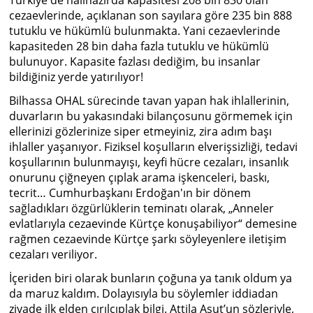
Türkiye'de halihazırda kapasitesi 208 bin 830 olan
cezaevlerinde, açıklanan son sayılara göre 235 bin 888
tutuklu ve hükümlü bulunmakta. Yani cezaevlerinde
kapasiteden 28 bin daha fazla tutuklu ve hükümlü
bulunuyor. Kapasite fazlası dediğim, bu insanlar
bildiğiniz yerde yatırılıyor!
Bilhassa OHAL sürecinde tavan yapan hak ihlallerinin,
duvarların bu yakasındaki bilançosunu görmemek için
ellerinizi gözlerinize siper etmeyiniz, zira adım başı
ihlaller yaşanıyor. Fiziksel koşulların elverişsizliği, tedavi
koşullarının bulunmayışı, keyfi hücre cezaları, insanlık
onurunu çiğneyen çıplak arama işkenceleri, baskı,
tecrit… Cumhurbaşkanı Erdoğan'ın bir dönem
sağladıkları özgürlüklerin teminatı olarak, „Anneler
evlatlarıyla cezaevinde Kürtçe konuşabiliyor“ demesine
rağmen cezaevinde Kürtçe şarkı söyleyenlere iletişim
cezaları veriliyor.
İçeriden biri olarak bunların çoğuna ya tanık oldum ya
da maruz kaldım. Dolayısıyla bu söylemler iddiadan
ziyade ilk elden çırılçıplak bilgi. Attila Aşut’un sözleriyle,