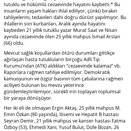
tutuklu ve hükümlü cezaevinde hayatını kaybetti.* Bu
insanların yaşam hakları ihlal ediliyor, çünkü bırakın
tahliyelerini, tedavileri dahi doğru dürüst yapılmıyor. Bu
ihlallerin son kurbanları, Aralık ayında hayatını
kaybeden 21 yıllık tutuklu yazar Murat Saat ve Nisan
ayında cezaevinde ölen 25 yıllık mahpus İsmail Arslan
(66) oldu.
Mevcut sağlık koşullardan ötürü durumları gittikçe
ağırlaşan hasta tutukluların birçoğu Adli Tıp
Kurumu’ndan (ATK) aldıkları “cezaevinde kalamaz“ vb.
Raporlara rağmen tahliye edilmiyor. Demokratik
kamuoyunun ve özgür basının tüm çabalarına rağmen
aciliyeti bulunan bu mevzu yeterince
gündemleştirilemiyor, sürekli irin toplayan toplumsal
bir yaraya dönüşüyor.
Her iki eli de olmayan Ergin Aktaş, 25 yıllık mahpus M.
Emin Özkan (80 yaşında), lösemi ve Hepatit B hastası
Seyran Demir, 21 yıllık mahpus ve kanser hastası Fatma
Özboy (53), Ehmedi Xani, Yusuf Bulut, Dizle Bozan, 26