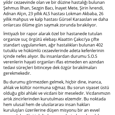
yıldır cezaevinde olan ve bir düzine hastalığı bulunan
Şehmus İlhan, Sezgin Bacı, İnayet Mete, Şirin İvrendi,
Adnan Alçın, 23 yıllık ALS hastası Lokman Akbaba, 26
yıllık mahpus ve kalp hastası Gürsel Karaaslan ve daha
onlarcası ölüme gün saymak zorunda bırakılıyor.
İmtiyazlı bir rapor alarak özel bir hastanede tutulan
organize suç örgütü elebaşı Alaattin Çakıcı’ya çifte
standart uygulanırken, ağır hastalıkları bulunan 402
tutuklu ve hükümlü cezaevlerinde adeta kefenlerinin
içinde nefes alıyor. Bu insanlardan durumu S.O.S
verenlerin hayati organları iflas etmeden en azından
tedavi süreçleri bitinceye dek özgür bırakılmaları
gerekmekedir.
Bu durumu görmezden gelmek, hiçbir dine, inanca,
ahlak ve kültür normuna sığmaz. Bu sorun siyaset üstü
olduğu gibi ahlaki ve vicdani bir meseledir. Vicdanımızın
artık zincirlerinden kurutulması elzemdir. Bu noktada
hem ulusal hem de uluslararası insan hakları
kuruluşları üzerilerine düşen misyonu bir an evvel