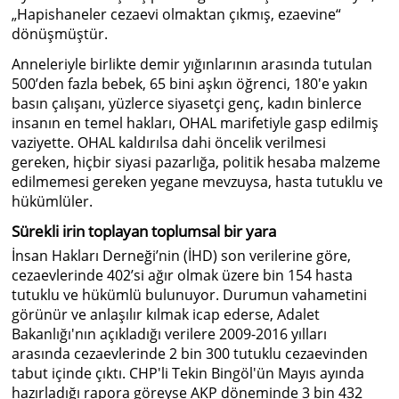
„Hapishaneler cezaevi olmaktan çıkmış, ezaevine“
dönüşmüştür.
Anneleriyle birlikte demir yığınlarının arasında tutulan
500’den fazla bebek, 65 bini aşkın öğrenci, 180'e yakın
basın çalışanı, yüzlerce siyasetçi genç, kadın binlerce
insanın en temel hakları, OHAL marifetiyle gasp edilmiş
vaziyette. OHAL kaldırılsa dahi öncelik verilmesi
gereken, hiçbir siyasi pazarlığa, politik hesaba malzeme
edilmemesi gereken yegane mevzuysa, hasta tutuklu ve
hükümlüler.
Sürekli irin toplayan toplumsal bir yara
İnsan Hakları Derneği’nin (İHD) son verilerine göre,
cezaevlerinde 402’si ağır olmak üzere bin 154 hasta
tutuklu ve hükümlü bulunuyor. Durumun vahametini
görünür ve anlaşılır kılmak icap ederse, Adalet
Bakanlığı'nın açıkladığı verilere 2009-2016 yılları
arasında cezaevlerinde 2 bin 300 tutuklu cezaevinden
tabut içinde çıktı. CHP'li Tekin Bingöl'ün Mayıs ayında
hazırladığı rapora göreyse AKP döneminde 3 bin 432