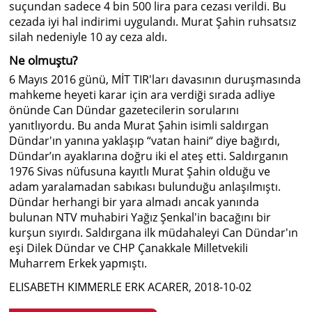
suçundan sadece 4 bin 500 lira para cezası verildi. Bu
cezada iyi hal indirimi uygulandı. Murat Şahin ruhsatsız
silah nedeniyle 10 ay ceza aldı.
Ne olmuştu?
6 Mayıs 2016 günü, MİT TIR'ları davasının duruşmasında
mahkeme heyeti karar için ara verdiği sırada adliye
önünde Can Dündar gazetecilerin sorularını
yanıtlıyordu. Bu anda Murat Şahin isimli saldırgan
Dündar'ın yanına yaklaşıp “vatan haini“ diye bağırdı,
Dündar’ın ayaklarına doğru iki el ateş etti. Saldırganın
1976 Sivas nüfusuna kayıtlı Murat Şahin olduğu ve
adam yaralamadan sabıkası bulunduğu anlaşılmıştı.
Dündar herhangi bir yara almadı ancak yanında
bulunan NTV muhabiri Yağız Şenkal'in bacağını bir
kurşun sıyırdı. Saldırgana ilk müdahaleyi Can Dündar'ın
eşi Dilek Dündar ve CHP Çanakkale Milletvekili
Muharrem Erkek yapmıştı.
ELISABETH KIMMERLE ERK ACARER, 2018-10-02