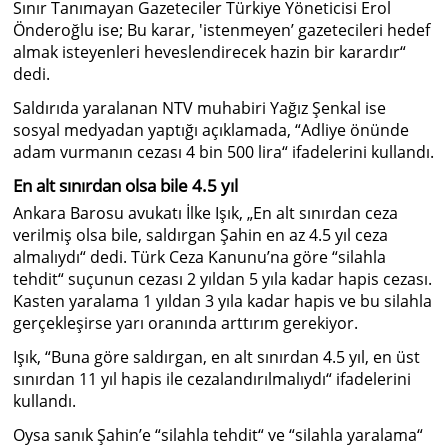
Sınır Tanımayan Gazeteciler Türkiye Yöneticisi Erol
Önderoğlu ise; Bu karar, 'istenmeyen’ gazetecileri hedef
almak isteyenleri heveslendirecek hazin bir karardır“
dedi.
Saldırıda yaralanan NTV muhabiri Yağız Şenkal ise
sosyal medyadan yaptığı açıklamada, “Adliye önünde
adam vurmanın cezası 4 bin 500 lira“ ifadelerini kullandı.
En alt sınırdan olsa bile 4.5 yıl
Ankara Barosu avukatı İlke Işık, „En alt sınırdan ceza
verilmiş olsa bile, saldırgan Şahin en az 4.5 yıl ceza
almalıydı“ dedi. Türk Ceza Kanunu’na göre “silahla
tehdit“ suçunun cezası 2 yıldan 5 yıla kadar hapis cezası.
Kasten yaralama 1 yıldan 3 yıla kadar hapis ve bu silahla
gerçekleşirse yarı oranında arttırım gerekiyor.
Işık, “Buna göre saldırgan, en alt sınırdan 4.5 yıl, en üst
sınırdan 11 yıl hapis ile cezalandırılmalıydı“ ifadelerini
kullandı.
Oysa sanık Şahin’e “silahla tehdit“ ve “silahla yaralama“