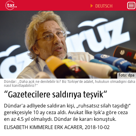
DEUTSCH
Foto: dpa
Dündar: „Daha açık ne denilebilir ki? Biz Türkiye'de adalet, hukukun olmadigini daha
nasıl kanıtlayabiliriz?“
“Gazetecilere saldırıya teşvik“
Dündar'a adliyede saldıran kişi, „ruhsatsız silah taşıdığı“
gerekçesiyle 10 ay ceza aldı. Avukat İlke Işık'a göre ceza
en az 4.5 yıl olmalıydı. Dündar ile kararı konuştuk.
ELISABETH KIMMERLE ERK ACARER, 2018-10-02