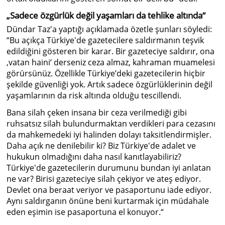
„Sadece özgürlük değil yaşamları da tehlike altında“
Dündar Taz'a yaptığı açıklamada özetle şunları söyledi:
“Bu açıkça Türkiye'de gazetecilere saldırmanın teşvik
edildiğini gösteren bir karar. Bir gazeteciye saldırır, ona
‚vatan haini‘ derseniz ceza almaz, kahraman muamelesi
görürsünüz. Özellikle Türkiye’deki gazetecilerin hiçbir
şekilde güvenliği yok. Artık sadece özgürlüklerinin değil
yaşamlarının da risk altında olduğu tescillendi.
Bana silah çeken insana bir ceza verilmediği gibi
ruhsatsız silah bulundurmaktan verdikleri para cezasını
da mahkemedeki iyi halinden dolayı taksitlendirmişler.
Daha açık ne denilebilir ki? Biz Türkiye'de adalet ve
hukukun olmadığını daha nasıl kanıtlayabiliriz?
Türkiye'de gazetecilerin durumunu bundan iyi anlatan
ne var? Birisi gazeteciye silah çekiyor ve ateş ediyor.
Devlet ona beraat veriyor ve pasaportunu iade ediyor.
Aynı saldırganın önüne beni kurtarmak için müdahale
eden eşimin ise pasaportuna el konuyor.“