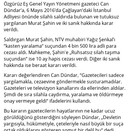
Özgürüz Eş Genel Yayın Yönetmeni gazeteci Can
Dündar’a, 6 Mayıs 2016’da Çağlayan’daki İstanbul
Adliyesi önünde silahlı saldırıda bulunan ve tutuksuz
yargılanan Murat Şahin ve iki sanık hakkında karar
verildi.
Saldırgan Murat Şahin, NTV muhabiri Yağız Şenkal’ı
“kasten yaralama“ suçundan 4 bin 500 lira adli para
cezası aldı. Mahkeme, Şahin'e „Ruhsatsız silah taşıma
suçundan“ ise 10 ay hapis cezası verdi. Diğer iki sanık
hakkında ise beraat kararı verildi.
Kararı değerlendiren Can Dündar, “Gazetecileri sadece
yargılamakla, cezaevine göndermekle susturamadılar.
Gazeteleri ve televizyon kanallarını da ellerinden aldılar.
Şimdi de sıra silahla caydırma, yaralama ve öldürmeye
onay vermeye geldi“ ifadelerini kullandı.
Bu kararın gazetecilerin hayatlarının ne kadar ucuz
görüldüğünü gösterdiğini söyleyen Dündar, „Devletin
yargısıyla, hükümetiyle, çeteleriyle nasıl büyük bir suça
ortak olduklarını gösteren somut bir delil bu“ dedi.