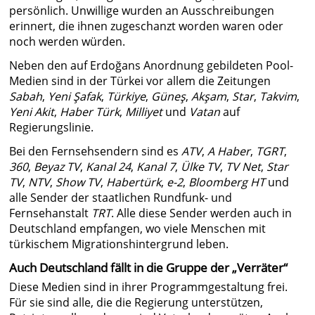
persönlich. Unwillige wurden an Ausschreibungen
erinnert, die ihnen zugeschanzt worden waren oder
noch werden würden.
Neben den auf Erdoğans Anordnung gebildeten Pool-
Medien sind in der Türkei vor allem die Zeitungen
Sabah
,
Yeni Şafak
,
Türkiye
,
Güneş
,
Akşam
,
Star
,
Takvim
,
Yeni Akit
,
Haber Türk
,
Milliyet
und
Vatan
auf
Regierungslinie.
Bei den Fernsehsendern sind es
ATV
,
A Haber
,
TGRT
,
360
,
Beyaz TV
,
Kanal 24
,
Kanal 7
,
Ülke TV
,
TV Net
,
Star
TV
,
NTV
,
Show TV
,
Habertürk
,
e-2
,
Bloomberg HT
und
alle Sender der staatlichen Rundfunk- und
Fernsehanstalt
TRT
. Alle diese Sender werden auch in
Deutschland empfangen, wo viele Menschen mit
türkischem Migrationshintergrund leben.
Auch Deutschland fällt in die Gruppe der „Verräter“
Diese Medien sind in ihrer Programmgestaltung frei.
Für sie sind alle, die die Regierung unterstützen,