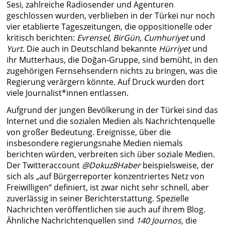
Sesi, zahlreiche Radiosender und Agenturen
geschlossen wurden, verblieben in der Türkei nur noch
vier etablierte Tageszeitungen, die oppositionelle oder
kritisch berichten:
Evrensel, BirGün, Cumhuriyet
und
Yurt
. Die auch in Deutschland bekannte
Hürriyet
und
ihr Mutterhaus, die Doğan-Gruppe, sind bemüht, in den
zugehörigen Fernsehsendern nichts zu bringen, was die
Regierung verärgern könnte. Auf Druck wurden dort
viele Journalist*innen entlassen.
Aufgrund der jungen Bevölkerung in der Türkei sind das
Internet und die sozialen Medien als Nachrichtenquelle
von großer Bedeutung. Ereignisse, über die
insbesondere regierungsnahe Medien niemals
berichten würden, verbreiten sich über soziale Medien.
Der Twitteraccount
@Dokuz8Haber
beispielsweise, der
sich als „auf Bürgerreporter konzentriertes Netz von
Freiwilligen“ definiert, ist zwar nicht sehr schnell, aber
zuverlässig in seiner Berichterstattung. Spezielle
Nachrichten veröffentlichen sie auch auf ihrem Blog.
Ähnliche Nachrichtenquellen sind
140 Journos,
die