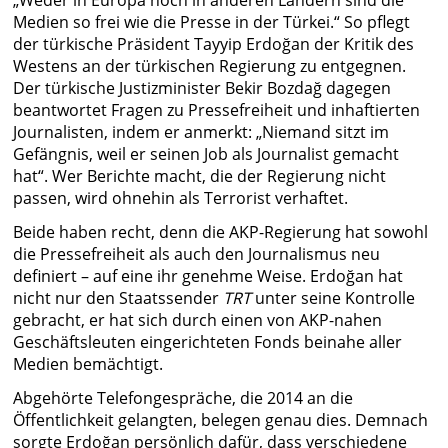
„Weder in Europa noch in anderen Ländern sind die
Medien so frei wie die Presse in der Türkei.“ So pflegt
der türkische Präsident Tayyip Erdoğan der Kritik des
Westens an der türkischen Regierung zu entgegnen.
Der türkische Justizminister Bekir Bozdağ dagegen
beantwortet Fragen zu Pressefreiheit und inhaftierten
Journalisten, indem er anmerkt: „Niemand sitzt im
Gefängnis, weil er seinen Job als Journalist gemacht
hat“. Wer Berichte macht, die der Regierung nicht
passen, wird ohnehin als Terrorist verhaftet.
Beide haben recht, denn die AKP-Regierung hat sowohl
die Pressefreiheit als auch den Journalismus neu
definiert – auf eine ihr genehme Weise. Erdoğan hat
nicht nur den Staatssender
TRT
unter seine Kontrolle
gebracht, er hat sich durch einen von AKP-nahen
Geschäftsleuten eingerichteten Fonds beinahe aller
Medien bemächtigt.
Abgehörte Telefongespräche, die 2014 an die
Öffentlichkeit gelangten, belegen genau dies. Demnach
sorgte Erdoğan persönlich dafür, dass verschiedene