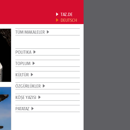
TAZ.DE
DEUTSCH
TÜM MAKALELER
POLITIKA
TOPLUM
KÜLTÜR
ÖZGÜRLÜKLER
KÖŞE YAZISI
PATATAZ