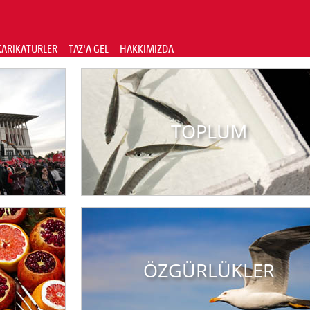
KARIKATÜRLER
TAZ'A GEL
HAKKIMIZDA
TOPLUM
ÖZGÜRLÜKLER