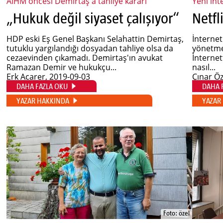
AİHM öncesi Demirtaş'a tahliye kararı
Yeni int
„Hukuk değil siyaset çalışıyor“
Netfl
HDP eski Eş Genel Başkanı Selahattin Demirtaş,
İnternet
tutuklu yargılandığı dosyadan tahliye olsa da
yönetmel
cezaevinden çıkamadı. Demirtaş'ın avukat
İnterne
Ramazan Demir ve hukukçu...
nasıl...
Erk Acarer
, 2019-09-03
Çınar Ö
DAHA FAZLA OKU
DAHA 
YAZAR HAKKINDA
YAZAR
Foto: özel