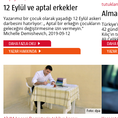
tutuklan
12 Eylül ve aptal erkekler
Yazarımız bir çocuk olarak yaşadığı 12 Eylül askeri
darbesini hatırlıyor: „ Aptal bir erkeğin çocukların
Türkiye'
geleceğini değiştirmesine izin vermeyin.“
42 günd
Michelle Demishevich
, 2019-09-12
Kılıç'ın
Ali Çeli
DAHA FAZLA OKU
DAHA 
YAZAR HAKKINDA
YAZAR
Foto: dpa