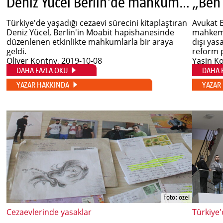
Deniz Yücel Berlin'de mahkumlarla buluştu
„Ben
Türkiye'de yaşadığı cezaevi sürecini kitaplaştıran
Avukat E
Deniz Yücel, Berlin'in Moabit hapishanesinde
mahkeme
düzenlenen etkinlikte mahkumlarla bir araya
dışı yas
geldi.
reform p
Oliver Kontny
, 2019-10-08
Yasin K
DAHA FAZLA OKU
DAHA 
YAZAR HAKKINDA
YAZAR
Foto: özel
Cezaevlerinde yasaklar
Türkiye'