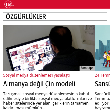
ÖZGÜRLÜKLER
Foto: dpa
Sosyal medya düzenlemesi yasalaştı
24 Tem
Almanya değil Çin modeli
Sans
Tartışmalı sosyal medya düzenlemesinin kabul
Sansürün
edilmesiyle birlikte sosyal medya platformları ve
Temmuz,
haber sitelerinde yer alan içeriklerin tamamen
ediliyo
kaldırılması mümkün...
bayramı