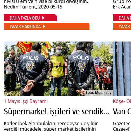
nivîsî û em vê nivîsê bi kurdî diweşînin.
Grup Yor
Nedim Türfent
, 2020-05-15
Erk Aca
DAHA FAZLA OKU
DAHA 
YAZAR HAKKINDA
YAZAR
Foto: Murat Bay
1 Mayıs İşçi Bayramı
Köşe- O
Süpermarket işçileri ve sendikal mücadele
Kader İpek Altınbulak’ın neredeyse üç yıldır
Gazetec
verdiği mücadele, süper market işçilerinin
Cezaevi'