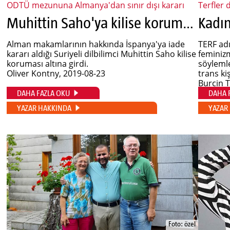
ODTÜ mezununa Almanya'dan sınır dışı kararı
Terfler 
Muhittin Saho'ya kilise koruması
Alman makamlarının hakkında İspanya'ya iade
TERF adı
kararı aldığı Suriyeli dilbilimci Muhittin Saho kilise
feminiz
koruması altına girdi.
söylemle
Oliver Kontny
, 2019-08-23
trans kiş
Burcin T
DAHA FAZLA OKU
DAHA 
YAZAR HAKKINDA
YAZAR
Foto: özel