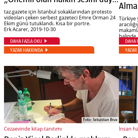
taz.gazete için İstanbul sokaklarından protesto
videoları çeken serbest gazeteci Emre Orman 24
Türkiye 
Ekim günü tutuklandı. Kısa bir portre.
aracılığ
Erk Acarer
, 2019-10-30
makamla
halinde..
DAHA FAZLA OKU
DAHA 
Oliver 
YAZAR HAKKINDA
YAZAR
Foto: Sebastian Brux
Cezaevinde kitap tanıtımı
İnsan h