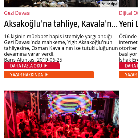
Foto: dpa
Gezi Davası
Dijital 
Aksakoğlu'na tahliye, Kavala'nın tutukluluğuna devam
16 kişinin müebbet hapis istemiyle yargılandığı
Özünde e
Gezi Davası'nda mahkeme, Yigit Aksakoğlu'nun
interne
tahliyesine, Osman Kavala'nın ise tutukluluğunun
otorite
devamına varar verdi.
başlıyor
Barış Altıntaş
, 2019-06-25
İshak E
DAHA FAZLA OKU
DAHA 
YAZAR HAKKINDA
YAZAR