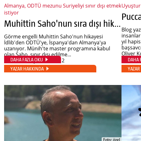
Almanya, ODTÜ mezunu Suriyeliyi sınır dışı etmek
Uyuştur
istiyor
Muhittin Saho'nun sıra dışı hikayesi
Blog ya
insanlar
Görme engelli Muhittin Saho'nun hikayesi
yıl hapi
İdlib'den ODTÜ'ye, İspanya'dan Almanya'ya
başsavcıl
uzanıyor. Münih'te master programına kabul
Oliver 
olan Saho, sınır dışı edilme...
DAHA FAZLA OKU
DAHA 
Oliver Kontny
, 2019-08-12
YAZAR HAKKINDA
YAZAR
Foto: özel