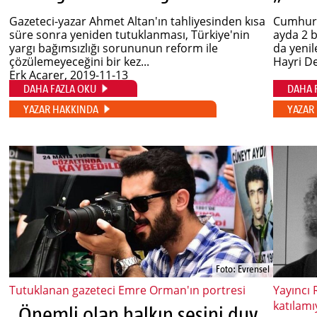
Gazeteci-yazar Ahmet Altan'ın tahliyesinden kısa
Cumhurba
süre sonra yeniden tutuklanması, Türkiye'nin
ayda 2 b
yargı bağımsızlığı sorununun reform ile
da yenil
çözülemeyeceğini bir kez...
Hayri D
Erk Acarer
, 2019-11-13
DAHA FAZLA OKU
DAHA 
YAZAR HAKKINDA
YAZAR
Foto: Evrensel
Tutuklanan gazeteci Emre Orman'ın portresi
Yayıncı 
katılamı
„Önemli olan halkın sesini duyurmak“