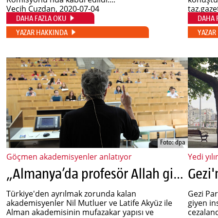
Vecih Cuzdan
, 2020-07-04
taz.gaze
DAHA FAZLA OKU
DAHA 
YAZAR HAKKINDA
YAZAR
Foto: dpa
Göçmen akademisyenler anlatıyor
Yedi yıl
„Almanya’da profesör Allah gibi“
Gezi'
Türkiye'den ayrılmak zorunda kalan
Gezi Par
akademisyenler Nil Mutluer ve Latife Akyüz ile
giyen in
Alman akademisinin mufazakar yapısı ve
cezaland