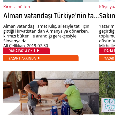
Kırmızı bülten
Köşe yaz
Alman vatandaşı Türkiye'nin talebiyle Slovenya'da tutuklandı
Sakın
Alman vatandaşı İsmet Kılıç, ailesiyle tatil için
Yazarımı
gittiği Hırvatistan'dan Almanya'ya dönerken,
geçirdiğ
kırmızı bülten ile arandığı gerekçesiyle
toplumu
Slovenya'da...
düşünüy
Ali Çelikkan
, 2019-07-30
Michell
DAHA FAZLA OKU
DAHA 
YAZAR HAKKINDA
YAZAR