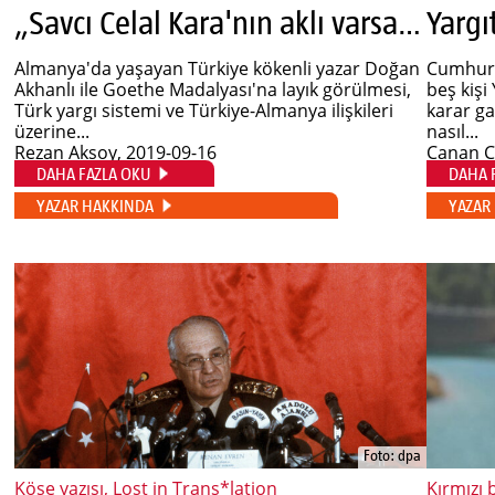
„Savcı Celal Kara'nın aklı varsa Almanya'dan dışarı adım atmaz!“
Almanya'da yaşayan Türkiye kökenli yazar Doğan
Cumhuriy
Akhanlı ile Goethe Madalyası'na layık görülmesi,
beş kişi 
Türk yargı sistemi ve Türkiye-Almanya ilişkileri
karar ga
üzerine...
nasıl...
Rezan Aksoy
, 2019-09-16
Canan 
DAHA FAZLA OKU
DAHA 
YAZAR HAKKINDA
YAZAR
Foto: dpa
Köşe yazısı, Lost in Trans*lation
Kırmızı 