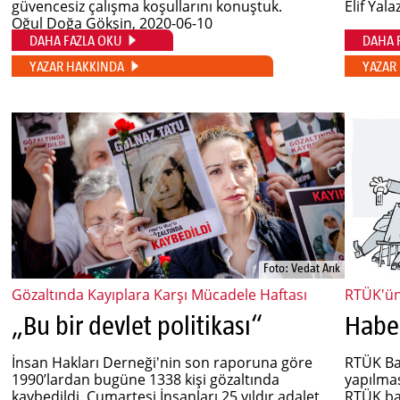
güvencesiz çalışma koşullarını konuştuk.
Elif Yala
Oğul Doğa Gökşin
, 2020-06-10
DAHA FAZLA OKU
DAHA 
YAZAR HAKKINDA
YAZAR
Foto: Vedat Arık
Gözaltında Kayıplara Karşı Mücadele Haftası
RTÜK'ün
„Bu bir devlet politikası“
Haber
İnsan Hakları Derneği'nin son raporuna göre
RTÜK Ba
1990’lardan bugüne 1338 kişi gözaltında
yapılmas
kaybedildi. Cumartesi İnsanları 25 yıldır adalet
RTÜK ba