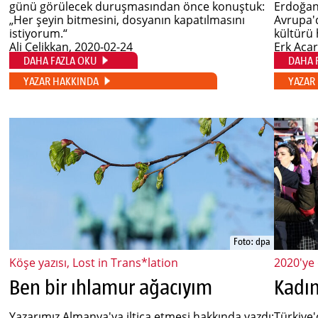
günü görülecek duruşmasından önce konuştuk:
Erdoğan 
„Her şeyin bitmesini, dosyanın kapatılmasını
Avrupa'd
istiyorum.“
kültürü 
Ali Çelikkan
, 2020-02-24
Erk Aca
DAHA FAZLA OKU
DAHA 
YAZAR HAKKINDA
YAZAR
Foto: dpa
Köşe yazısı, Lost in Trans*lation
2020'ye
Ben bir ıhlamur ağacıyım
Kadın
Yazarımız Almanya'ya iltica etmesi hakkında yazdı:
Türkiye'