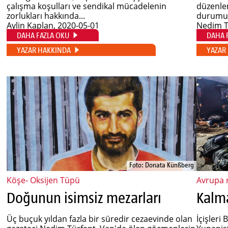
çalışma koşulları ve sendikal mücadelenin
düzenle
zorlukları hakkında...
durumun
Aylin Kaplan
, 2020-05-01
Nedim T
DAHA FAZLA OKU
DAHA 
YAZAR HAKKINDA
YAZAR
Foto: Donata Künßberg
Köşe- Oksijen Tüpü
Avrupa 
Doğunun isimsiz mezarları
Kalm
Üç buçuk yıldan fazla bir süredir cezaevinde olan
İçişleri