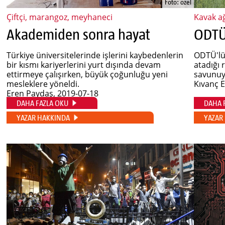
Foto: özel
Çiftçi, marangoz, meyhaneci
Kavak ağ
Akademiden sonra hayat
Türkiye üniversitelerinde işlerini kaybedenlerin
ODTÜ'lü
bir kısmı kariyerlerini yurt dışında devam
atadığı 
ettirmeye çalışırken, büyük çoğunluğu yeni
savunuyo
mesleklere yöneldi.
Kıvanç 
Eren Paydaş
, 2019-07-18
DAHA FAZLA OKU
DAHA 
YAZAR HAKKINDA
YAZAR