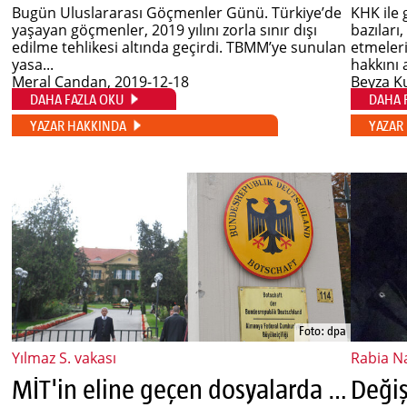
Bugün Uluslararası Göçmenler Günü. Türkiye’de
KHK ile 
yaşayan göçmenler, 2019 yılını zorla sınır dışı
bazıları
edilme tehlikesi altında geçirdi. TBMM’ye sunulan
etmeleri
yasa...
hakkını a
Meral Candan
, 2019-12-18
Beyza K
DAHA FAZLA OKU
DAHA 
YAZAR HAKKINDA
YAZAR
Foto: dpa
Yılmaz S. vakası
Rabia N
MİT'in eline geçen dosyalarda Almanya'nın sorumluluğu