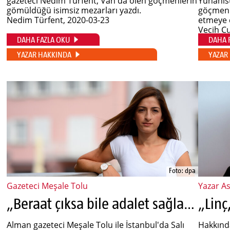
gazeteci Nedim Türfent, Van'da ölen göçmenlerin
Yunanist
gömüldüğü isimsiz mezarları yazdı.
göçmenl
Nedim Türfent
, 2020-03-23
etmeye ç
Vecih C
DAHA FAZLA OKU
DAHA 
YAZAR HAKKINDA
YAZAR
Foto: dpa
Gazeteci Meşale Tolu
Yazar As
„Beraat çıksa bile adalet sağlanmayacaktır“
Alman gazeteci Meşale Tolu ile İstanbul'da Salı
Hakkında