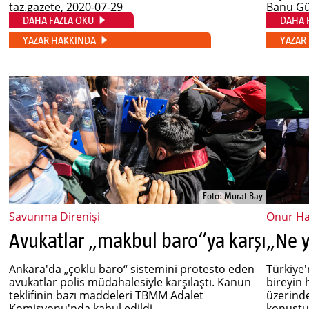
taz.gazete
, 2020-07-29
Banu G
DAHA FAZLA OKU
DAHA 
YAZAR HAKKINDA
YAZAR
Foto: Murat Bay
Savunma Direnişi
Onur Ha
Avukatlar „makbul baro“ya karşı
„Ne y
Ankara'da „çoklu baro“ sistemini protesto eden
Türkiye'
avukatlar polis müdahalesiyle karşılaştı. Kanun
bireyin 
teklifinin bazı maddeleri TBMM Adalet
üzerinde
Komisyonu'nda kabul edildi....
konuştu