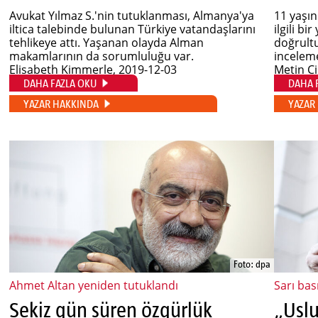
Avukat Yılmaz S.'nin tutuklanması, Almanya'ya
11 yaşın
iltica talebinde bulunan Türkiye vatandaşlarını
ilgili bi
tehlikeye attı. Yaşanan olayda Alman
doğrultu
makamlarının da sorumluluğu var.
inceleme
Elisabeth Kimmerle
, 2019-12-03
Metin C
DAHA FAZLA OKU
DAHA 
YAZAR HAKKINDA
YAZAR
Foto: dpa
Ahmet Altan yeniden tutuklandı
Sarı bas
Sekiz gün süren özgürlük
„Uslu