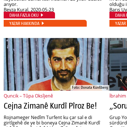
arıyor.
olduğu il
Beyza Kural
, 2020-05-23
Barış U
DAHA FAZLA OKU
DAHA 
YAZAR HAKKINDA
YAZAR
Foto: Donata Künßberg
Quncik – Tûpa Oksîjenê
İbrahim
Cejna Zimanê Kurdî Pîroz Be!
Rojnameger Nedîm Turfent ku çar sal e di
Grup Yo
girtîgehê de ye bi boneya Cejna Zimanê Kurdî
sürdürdü