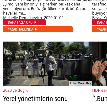
„Şimdi yeni bir on yıla girerken bir kez daha
tarafınd
yenileniyorum. Bu özgür ülkede artık bütün bu
sosyal 
hayallerimi...
büyüyor
Michelle Demishevich
, 2020-01-02
Beyza K
DAHA FAZLA OKU
DAHA 
YAZAR HAKKINDA
YAZAR
Foto: Murat Bay
2020'ye doğru
HDP esk
Yerel yönetimlerin sonu