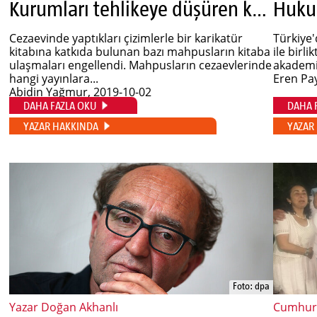
Kurumları tehlikeye düşüren karikatürler
Cezaevinde yaptıkları çizimlerle bir karikatür
Türkiye'
kitabına katkıda bulunan bazı mahpusların kitaba
ile birli
ulaşmaları engellendi. Mahpusların cezaevlerinde
akademi
hangi yayınlara...
Eren Pa
Abidin Yağmur
, 2019-10-02
DAHA FAZLA OKU
DAHA 
YAZAR HAKKINDA
YAZAR
Foto: dpa
Yazar Doğan Akhanlı
Cumhuri