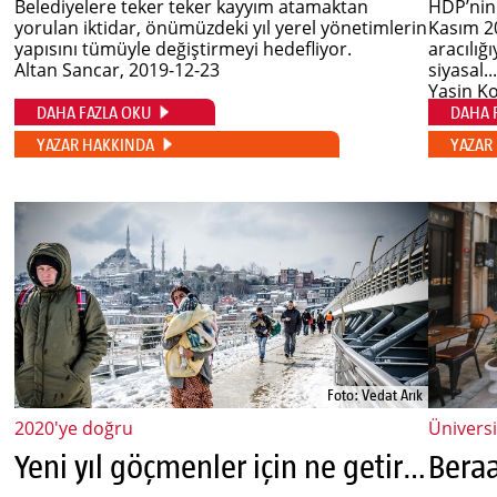
Belediyelere teker teker kayyım atamaktan
HDP’nin
yorulan iktidar, önümüzdeki yıl yerel yönetimlerin
Kasım 2
yapısını tümüyle değiştirmeyi hedefliyor.
aracılığ
Altan Sancar
, 2019-12-23
siyasal..
Yasin K
DAHA FAZLA OKU
DAHA 
YAZAR HAKKINDA
YAZAR
Foto: Vedat Arık
2020'ye doğru
Üniversi
Yeni yıl göçmenler için ne getirecek?