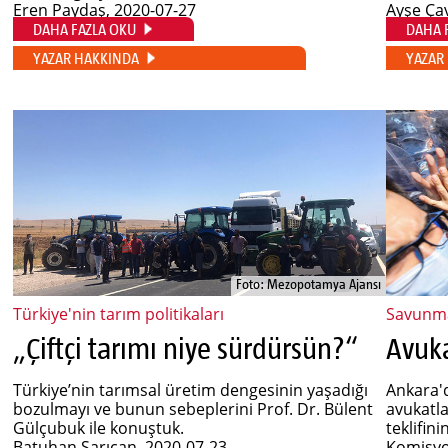
Eren Paydaş
, 2020-07-27
Ayşe Ça
DAHA FAZLA OKU
DAHA 
YAZAR HAKKINDA
YAZAR
Foto: Mezopotamya Ajansı
Türkiye'nin tarım politikaları
Savunma
„Çiftçi tarımı niye sürdürsün?“
Avuka
Türkiye’nin tarımsal üretim dengesinin yaşadığı
Ankara'
bozulmayı ve bunun sebeplerini Prof. Dr. Bülent
avukatla
Gülçubuk ile konuştuk.
teklifin
Batuhan Sarıcan
, 2020-07-23
Komisyon