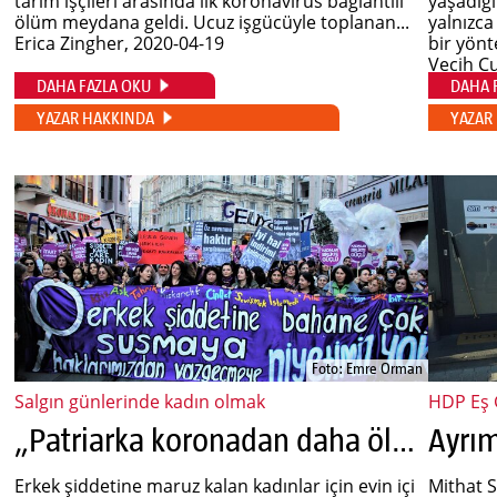
tarım işçileri arasında ilk koronavirüs bağlantılı
yaşadığı
ölüm meydana geldi. Ucuz işgücüyle toplanan...
yalnızca
Erica Zingher
, 2020-04-19
bir yönt
Vecih C
DAHA FAZLA OKU
DAHA 
YAZAR HAKKINDA
YAZAR
Foto: Emre Orman
Salgın günlerinde kadın olmak
HDP Eş G
„Patriarka koronadan daha öldürücü“
Erkek şiddetine maruz kalan kadınlar için evin içi
Mithat S