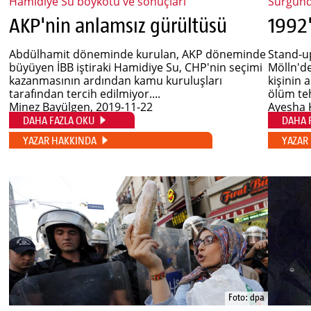
Hamidiye Su boykotu ve sonuçları
Sürgünd
AKP'nin anlamsız gürültüsü
Abdülhamit döneminde kurulan, AKP döneminde
Stand-up
büyüyen İBB iştiraki Hamidiye Su, CHP'nin seçimi
Mölln'd
kazanmasının ardından kamu kuruluşları
kişinin 
tarafından tercih edilmiyor....
ölüm teh
Minez Bayülgen
, 2019-11-22
Ayesha
DAHA FAZLA OKU
DAHA 
YAZAR HAKKINDA
YAZAR
Foto: dpa