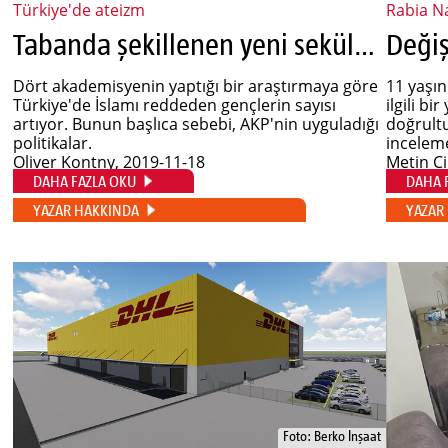
Türkiye'de ateizm
Rabia N
Tabanda şekillenen yeni sekülerizm
Dört akademisyenin yaptığı bir araştırmaya göre
11 yaşın
Türkiye'de İslamı reddeden gençlerin sayısı
ilgili bi
artıyor. Bunun başlıca sebebi, AKP'nin uyguladığı
doğrultu
politikalar.
inceleme
Oliver Kontny
, 2019-11-18
Metin C
DAHA FAZLA OKU
DAHA 
YAZAR HAKKINDA
YAZAR
Foto: Berko İnşaat