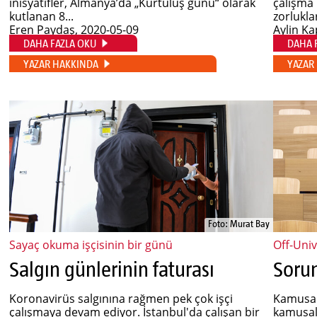
inisyatifler, Almanya’da „Kurtuluş günü“ olarak
çalışma 
kutlanan 8...
zorlukla
Eren Paydaş
, 2020-05-09
Aylin Ka
DAHA FAZLA OKU
DAHA 
YAZAR HAKKINDA
YAZAR
Foto: Murat Bay
Sayaç okuma işçisinin bir günü
Off-Univ
Salgın günlerinin faturası
Sorun
Koronavirüs salgınına rağmen pek çok işçi
Kamusal 
çalışmaya devam ediyor. İstanbul'da çalışan bir
kamusal