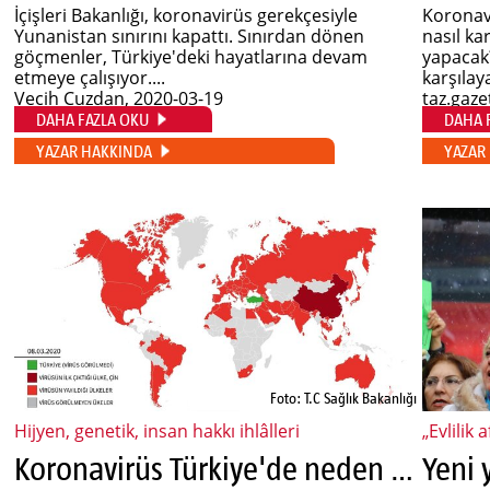
İçişleri Bakanlığı, koronavirüs gerekçesiyle
Koronavi
Yunanistan sınırını kapattı. Sınırdan dönen
nasıl ka
göçmenler, Türkiye'deki hayatlarına devam
yapacak
etmeye çalışıyor....
karşılay
Vecih Cuzdan
, 2020-03-19
taz.gaze
DAHA FAZLA OKU
DAHA 
YAZAR HAKKINDA
YAZAR
Foto: T.C Sağlık Bakanlığı
Hijyen, genetik, insan hakkı ihlâlleri
„Evlilik
Koronavirüs Türkiye'de neden tutunamıyor?
Yeni 