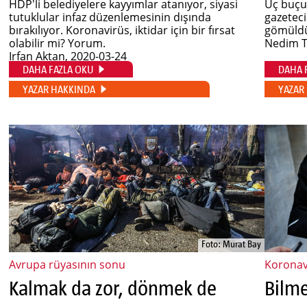
HDP'li belediyelere kayyımlar atanıyor, siyasi
Üç buçuk
tutuklular infaz düzenlemesinin dışında
gazetec
bırakılıyor. Koronavirüs, iktidar için bir fırsat
gömüldü
olabilir mi? Yorum.
Nedim T
Irfan Aktan
, 2020-03-24
DAHA FAZLA OKU
DAHA 
YAZAR HAKKINDA
YAZAR
Foto: Murat Bay
Avrupa rüyasının sonu
Koronav
Kalmak da zor, dönmek de
Bilme