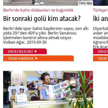
Foto: dpa
Berlin'de bahis dükkanları ve bağımlılık
Türkiye
Bir sonraki golü kim atacak?
İki a
Berlin'deki spor bahis bayilerinin sayısı, son altı
Diyarba
yılda 291'den 409'a çıktı. Berlin Senatosu
asker an
işletmeleri kontrol altına almak istiyor.
müebbet 
Volkan Ağar
, 2019-09-30
öğrencil
Erk Aca
DAHA FAZLA OKU
DAHA 
YAZAR HAKKINDA
YAZAR