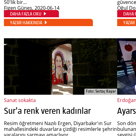
50'lik bir...
güvences
Figen Güneş
, 2020-06-14
Oğul Do
DAHA FAZLA OKU
DAHA 
YAZAR HAKKINDA
YAZAR
Foto: Sertaç Kayar
Sanat sokakta
Erdoğan 
Sur'a renk veren kadınlar
Ayars
Resim öğretmeni Nazılı Ergen, Diyarbakır'ın Sur
Son dön
mahallesindeki duvarlara çizdiği resimlerle şehrin
bulunanl
yaralarını sarmayı amaçlıyor.
sevgisi 