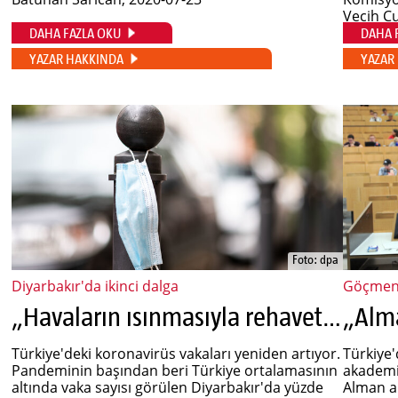
Vecih C
DAHA FAZLA OKU
DAHA 
YAZAR HAKKINDA
YAZAR
Foto: dpa
Diyarbakır'da ikinci dalga
Göçmen 
„Havaların ısınmasıyla rehavet çöktü“
Türkiye'deki koronavirüs vakaları yeniden artıyor.
Türkiye
Pandeminin başından beri Türkiye ortalamasının
akademis
altında vaka sayısı görülen Diyarbakır'da yüzde
Alman a