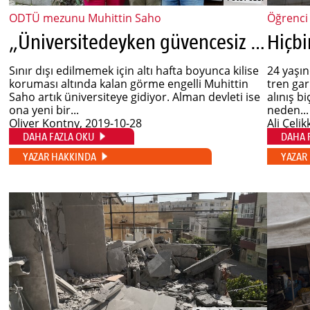
ODTÜ mezunu Muhittin Saho
Öğrenci
„Üniversitedeyken güvencesiz statümü düşünmem gerekmiyor“
Sınır dışı edilmemek için altı hafta boyunca kilise
24 yaşı
koruması altında kalan görme engelli Muhittin
tren ga
Saho artık üniversiteye gidiyor. Alman devleti ise
alınış b
ona yeni bir...
neden...
Oliver Kontny
, 2019-10-28
Ali Çeli
DAHA FAZLA OKU
DAHA 
YAZAR HAKKINDA
YAZAR