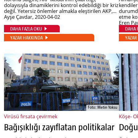
dolayısıyla dinamiklerini kontrol edebildiği bir kriz
kendiler
değil. Yetersiz önlemler almakla eleştirilen AKP,...
durumda
Ayşe Çavdar
, 2020-04-02
etme ko
Eren Pa
DAHA FAZLA OKU
DAHA 
YAZAR HAKKINDA
YAZAR
Foto: Metin Yoksu
Virüsü fırsata çevirmek
Köşe- O
Bağışıklığı zayıflatan politikalar
Doğun