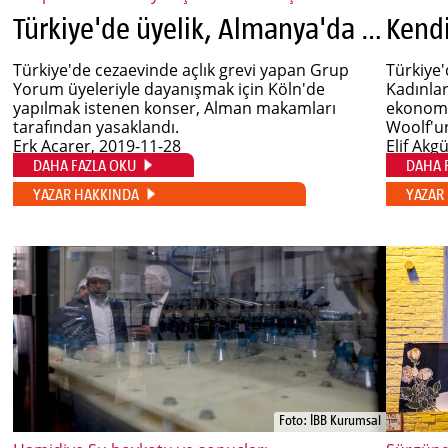
Türkiye'de üyelik, Almanya'da propaganda
Kendi
Türkiye'de cezaevinde açlık grevi yapan Grup
Türkiye'
Yorum üyeleriyle dayanışmak için Köln'de
Kadınla
yapılmak istenen konser, Alman makamları
ekonomik
tarafından yasaklandı.
Woolf'un
Erk Acarer
, 2019-11-28
Elif Akgü
DAHA FAZLA OKU
DAHA 
YAZAR HAKKINDA
YAZAR
Foto: İBB Kurumsal