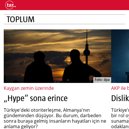
TOPLUM
Foto: dpa
Kaygan zemin üzerinde
AKP ile 
„Hype“ sona erince
Disli
Türkiye'deki otoriterleşme, Almanya'nın
Türkiye'
gündeminden düşüyor. Bu durum, darbeden
bir rol 
sonra buraya gelmiş insanların hayatları için ne
sunamay
anlama geliyor?
odaklan