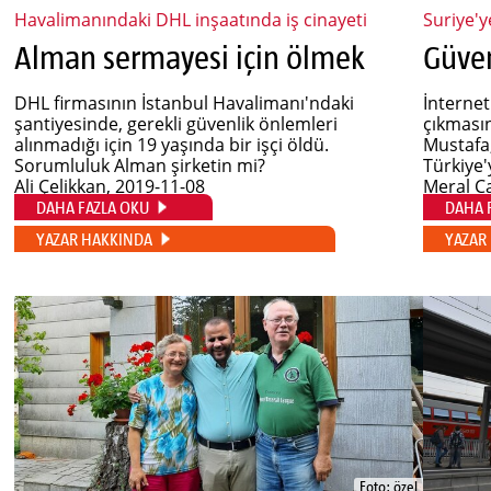
Havalimanındaki DHL inşaatında iş cinayeti
Suriye'y
Alman sermayesi için ölmek
DHL firmasının İstanbul Havalimanı'ndaki
İnternet
şantiyesinde, gerekli güvenlik önlemleri
çıkmasın
alınmadığı için 19 yaşında bir işçi öldü.
Mustafa,
Sorumluluk Alman şirketin mi?
Türkiye'y
Ali Çelikkan
, 2019-11-08
Meral C
DAHA FAZLA OKU
DAHA 
YAZAR HAKKINDA
YAZAR
Foto: özel