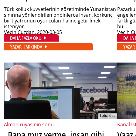
Türk kolluk kuvvetlerinin gözetiminde Yunanistan
Pazarkul
sınırına yönlendirilen onbinlerce insan, korkunç
engelle
bir tiyatronun oyuncuları haline getirilmek
farklı g
isteniyor.
bu...
Vecih Cuzdan
, 2020-03-05
Vecih C
DAHA FAZLA OKU
DAHA 
YAZAR HAKKINDA
YAZAR
Foto: dpa
Alman rüyasının sonu
Kanal İs
„Bana muz verme, insan gibi maaş ver“
Vaaz 