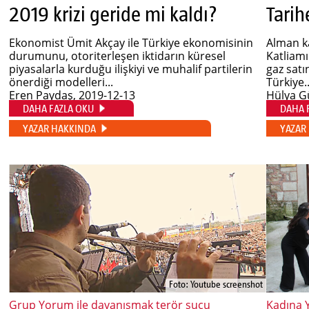
2019 krizi geride mi kaldı?
Tarih
Ekonomist Ümit Akçay ile Türkiye ekonomisinin
Alman k
durumunu, otoriterleşen iktidarın küresel
Katliamı
piyasalarla kurduğu ilişkiyi ve muhalif partilerin
gaz satı
önerdiği modelleri...
Türkiye..
Eren Paydaş
, 2019-12-13
Hülya G
DAHA FAZLA OKU
DAHA 
YAZAR HAKKINDA
YAZAR
Foto: Youtube screenshot
Grup Yorum ile dayanışmak terör suçu
Kadına 