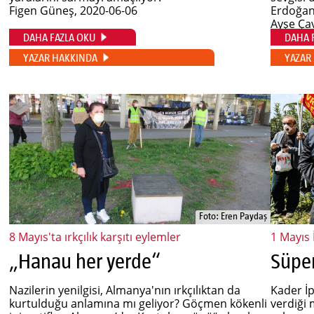
Figen Güneş
, 2020-06-06
Erdoğan 
Ayşe Ça
DAHA FAZLA OKU
DAHA 
YAZAR HAKKINDA
YAZAR
Foto: Eren Paydaş
8 Mayıs'ta ırkçılık karşıtı eylemler
1 Mayıs 
„Hanau her yerde“
Nazilerin yenilgisi, Almanya'nın ırkçılıktan da
Kader İp
kurtulduğu anlamına mı geliyor? Göçmen kökenli
verdiği 