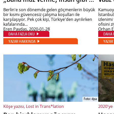
Berlin'e son dönemde gelen göçmenlerin büyük
Kamuoyu
bir kısmı güvencesiz çalışma koşulları ile
İstanbul
karşılaşıyor. Pek çok kişi, Türkiye'den ayrılırken
izlenimi
kafalarında...
ofisini z
Eren Paydaş
, 2020-01-28
Orhan 
DAHA FAZLA OKU
DAHA 
YAZAR HAKKINDA
YAZAR
Foto: dpa
Köşe yazısı, Lost in Trans*lation
2020'ye