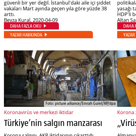
güvenli bir yer değil. İstanbul'daki aile içi şiddet
politika
vakaları Mart ayında geçen yıla göre yüzde 38
yasağı t
arttı.
HDP'li b
Beyza Kural
, 2020-04-09
Altan S
DAHA FAZLA OKU
DAHA 
YAZAR HAKKINDA
YAZAR
Foto: picture alliance/Emrah Gurel/AP/dpa
Koronavirüs ve merkezi iktidar
Korona 
Türkiye’nin salgın manzarası
Korona salgını, AKP iktidarının çıkarttığı,
Almanya