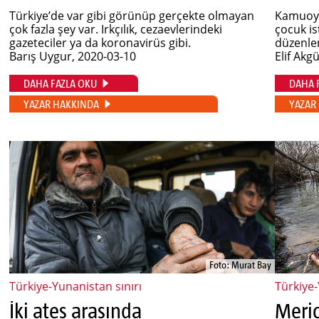
Türkiye’de var gibi görünüp gerçekte olmayan
Kamuoyun
çok fazla şey var. Irkçılık, cezaevlerindeki
çocuk is
gazeteciler ya da koronavirüs gibi.
düzenle
Barış Uygur
, 2020-03-10
Elif Akgü
DAHA FAZLA OKU
DAHA 
YAZAR HAKKINDA
YAZAR
Foto: Murat Bay
Türkiye-Yunanistan sınırı
Türkiye-
İki ateş arasında
Meriç