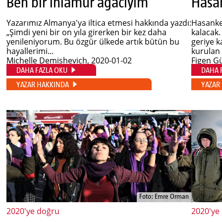
Ben bir ıhlamur ağacıyım
Hasa
Yazarımız Almanya'ya iltica etmesi hakkında yazdı:
Hasankey
„Şimdi yeni bir on yıla girerken bir kez daha
kalacak.
yenileniyorum. Bu özgür ülkede artık bütün bu
geriye k
hayallerimi...
kurulan 
Michelle Demishevich
, 2020-01-02
Figen G
DAHA FAZLA OKU
DAHA 
YAZAR HAKKINDA
YAZAR
Foto: Emre Orman
2020'ye doğru
2020'ye