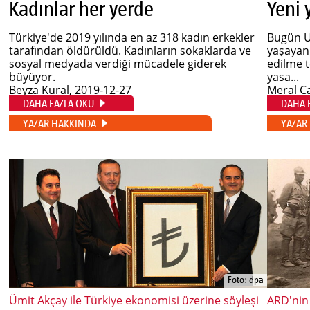
Kadınlar her yerde
Türkiye'de 2019 yılında en az 318 kadın erkekler
Bugün U
tarafından öldürüldü. Kadınların sokaklarda ve
yaşayan 
sosyal medyada verdiği mücadele giderek
edilme t
büyüyor.
yasa...
Beyza Kural
, 2019-12-27
Meral C
DAHA FAZLA OKU
DAHA 
YAZAR HAKKINDA
YAZAR
Foto: dpa
Ümit Akçay ile Türkiye ekonomisi üzerine söyleşi
ARD'nin 