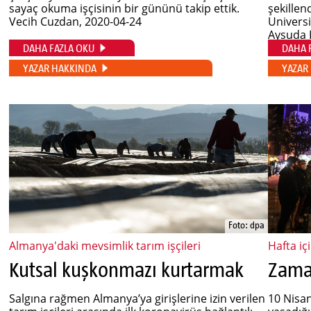
sayaç okuma işçisinin bir gününü takip ettik.
şekillen
Vecih Cuzdan
, 2020-04-24
Universi
Aysuda
DAHA FAZLA OKU
DAHA 
YAZAR HAKKINDA
YAZAR
Foto: dpa
Almanya'daki mevsimlik tarım işçileri
Hafta iç
Kutsal kuşkonmazı kurtarmak
Zaman
Salgına rağmen Almanya’ya girişlerine izin verilen
10 Nisan