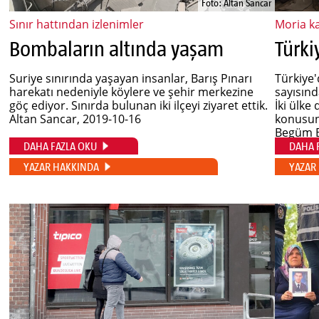
Foto: Altan Sancar
Sınır hattından izlenimler
Moria ka
Bombaların altında yaşam
Suriye sınırında yaşayan insanlar, Barış Pınarı
Türkiye
harekatı nedeniyle köylere ve şehir merkezine
sayısınd
göç ediyor. Sınırda bulunan iki ilçeyi ziyaret ettik.
İki ülke
Altan Sancar
, 2019-10-16
konusun
Begüm 
DAHA FAZLA OKU
DAHA 
YAZAR HAKKINDA
YAZAR