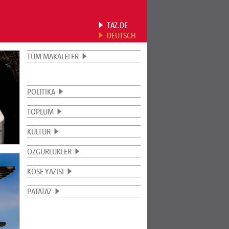
TAZ.DE
DEUTSCH
TÜM MAKALELER
POLITIKA
TOPLUM
KÜLTÜR
ÖZGÜRLÜKLER
KÖŞE YAZISI
PATATAZ