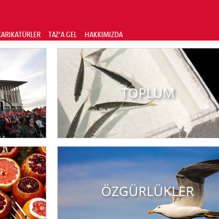
KARIKATÜRLER
TAZ'A GEL
HAKKIMIZDA
TOPLUM
ÖZGÜRLÜKLER