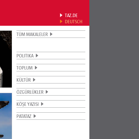
TAZ.DE
DEUTSCH
TÜM MAKALELER
POLITIKA
TOPLUM
KÜLTÜR
ÖZGÜRLÜKLER
KÖŞE YAZISI
PATATAZ