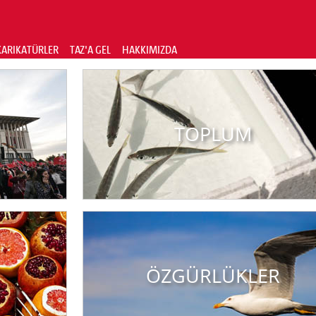
KARIKATÜRLER
TAZ'A GEL
HAKKIMIZDA
TOPLUM
ÖZGÜRLÜKLER