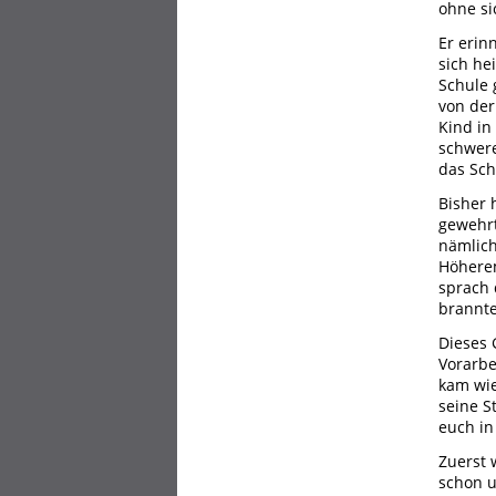
ohne si
Er erin
sich he
Schule 
von der
Kind in
schwere
das Sch
Bisher 
gewehrt
nämlich
Höherem
sprach 
brannte
Dieses 
Vorarbe
kam wie
seine S
euch in
Zuerst 
schon u