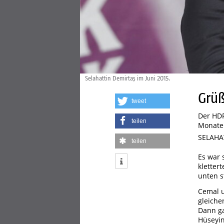
Selahattin Demirtaş im Juni 2015.
Grüß
tweet
Der HDP
teilen
Monaten
SELAHA
teilen
Es war 
kletter
unten s
Cemal u
gleiche
Dann ga
Hüseyin