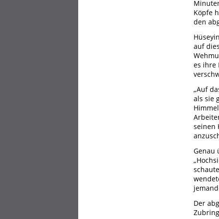
Minuten
Köpfe h
den abg
Hüseyin
auf die
Wehmut 
es ihre
verschw
„Auf da
als sie
Himmel 
Arbeite
seinen 
anzusch
Genau ü
„Hochsi
schaute
wendete
jemande
Der abg
Zubring