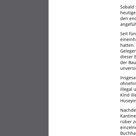
Sobald 
heutige
den end
angefüh
Seit fü
eineinh
hatten.
Gelegen
dieser 
der Bau
unversi
Insgesa
ohnehin
illegal
Kind il
Hüseyin
Nachdem
Kantine
rüber z
einzeln
Buchhal