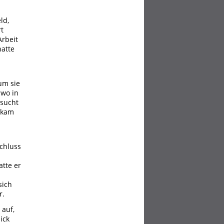
ld,
rt
Arbeit
hatte
um sie
wo in
nsucht
 kam
Schluss
atte er
sich
r.
 auf,
ick