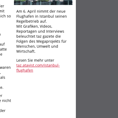
der
mit
Am 6. April nimmt der neue
ich so
Flughafen in Istanbul seinen
Regelbetrieb auf.
Mit Grafiken, Videos,
Reportagen und Interviews
n
beleuchtet taz gazete die
Folgen des Megaprojekts für
auf
Menschen, Umwelt und
atte
Wirtschaft.
ie
Lesen Sie mehr unter
taz.atavist.com/istanbul-
 waren
flughafen
,
als
e.
er
e nicht
 der