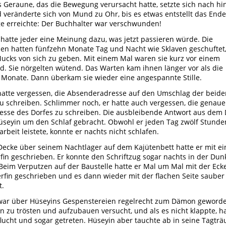
s Geraune, das die Bewegung verursacht hatte, setzte sich nach hi
d veränderte sich von Mund zu Ohr, bis es etwas entstellt das Ende
e erreichte: Der Buchhalter war verschwunden!
 hatte jeder eine Meinung dazu, was jetzt passieren würde. Die
n hatten fünfzehn Monate Tag und Nacht wie Sklaven geschuftet
ucks von sich zu geben. Mit einem Mal waren sie kurz vor einem
d. Sie nörgelten wütend. Das Warten kam ihnen länger vor als die
 Monate. Dann überkam sie wieder eine angespannte Stille.
atte vergessen, die Absenderadresse auf den Umschlag der beide
zu schreiben. Schlimmer noch, er hatte auch vergessen, die genaue
esse des Dorfes zu schreiben. Die ausbleibende Antwort aus dem 
üseyin um den Schlaf gebracht. Obwohl er jeden Tag zwölf Stunde
arbeit leistete, konnte er nachts nicht schlafen.
Decke über seinem Nachtlager auf dem Kajütenbett hatte er mit e
rfin geschrieben. Er konnte den Schriftzug sogar nachts in der Dun
Beim Verputzen auf der Baustelle hatte er Mal um Mal mit der Eck
erfin geschrieben und es dann wieder mit der flachen Seite sauber
t.
ar über Hüseyins Gespenstereien regelrecht zum Dämon geworde
hn zu trösten und aufzubauen versucht, und als es nicht klappte, ha
flucht und sogar getreten. Hüseyin aber tauchte ab in seine Tagtr