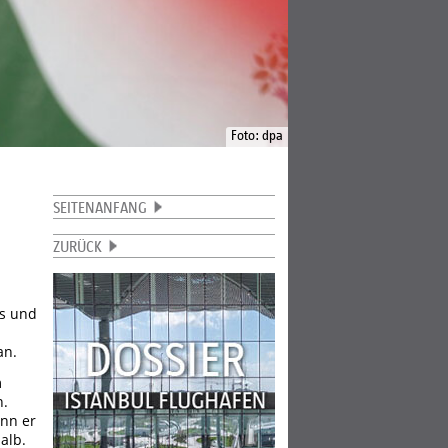
Foto: dpa
SEITENANFANG
ZURÜCK
us und
h
an.
m
n.
enn er
alb.