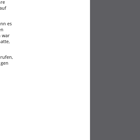
hre
auf
enn es
en
n war
atte,
erufen,
 gen