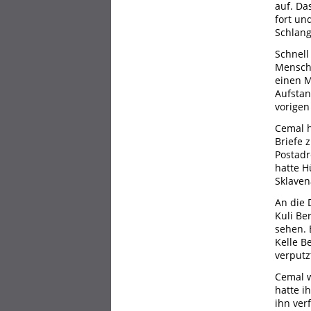
auf. Da
fort un
Schlang
Schnell
Mensche
einen M
Aufstan
vorigen
Cemal h
Briefe 
Postadr
hatte H
Sklaven
An die 
Kuli Be
sehen. 
Kelle B
verputz
Cemal w
hatte i
ihn ver