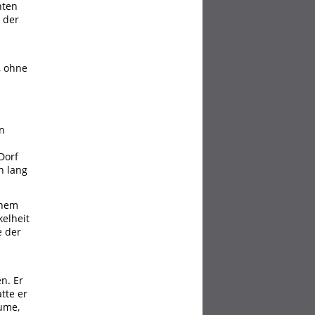
nten
 der
, ohne
n
Dorf
n lang
inem
kelheit
e der
n. Er
tte er
äume,