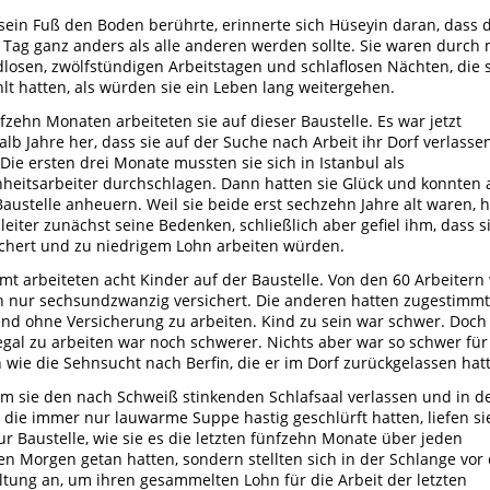
sein Fuß den Boden berührte, erinnerte sich Hüseyin daran, dass 
 Tag ganz anders als alle anderen werden sollte. Sie waren durch 
losen, zwölfstündigen Arbeitstagen und schlaflosen Nächten, die s
lt hatten, als würden sie ein Leben lang weitergehen.
nfzehn Monaten arbeiteten sie auf dieser Baustelle. Es war jetzt
alb Jahre her, dass sie auf der Suche nach Arbeit ihr Dorf verlasse
 Die ersten drei Monate mussten sie sich in Istanbul als
heitsarbeiter durchschlagen. Dann hatten sie Glück und konnten 
Baustelle anheuern. Weil sie beide erst sechzehn Jahre alt waren, h
leiter zunächst seine Bedenken, schließlich aber gefiel ihm, dass s
chert und zu niedrigem Lohn arbeiten würden.
mt arbeiteten acht Kinder auf der Baustelle. Von den 60 Arbeitern
 nur sechsundzwanzig versichert. Die anderen hatten zugestimmt
 und ohne Versicherung zu arbeiten. Kind zu sein war schwer. Doch 
legal zu arbeiten war noch schwerer. Nichts aber war so schwer für
 wie die Sehnsucht nach Berfin, die er im Dorf zurückgelassen hatt
 sie den nach Schweiß stinkenden Schlafsaal verlassen und in d
 die immer nur lauwarme Suppe hastig geschlürft hatten, liefen si
ur Baustelle, wie sie es die letzten fünfzehn Monate über jeden
en Morgen getan hatten, sondern stellten sich in der Schlange vor
tung an, um ihren gesammelten Lohn für die Arbeit der letzten