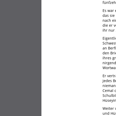
fünfzeh
Es war 
das sie
nach ei
die er 
ihr nur
Eigentli
Schwest
an Ber
den Bri
ihres g
nirgend
Wortwah
Er vert
jedes B
niemand
Cemal d
Schulbi
Hüseyin
Weiter 
und Hüs