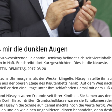
 mir die dunklen Augen
-Ko-Vorsitzende Selahattin Demirtaş befindet sich seit viereinhalb
 in Haft. Er schreibt dort Kurzgeschichten. Dies ist die Neueste.
TTIN DEMIRTAŞ, 2017-03-20
sechs Uhr morgens, als der Wecker klingelte. Hüseyin stellte ihn a
te aus der oberen Etage des Kajütenbetts herab. Auf dem Weg nac
tieß er den eine Etage unter ihm schlafenden Cemal mit dem Fuß 
nd Hüseyin waren Freunde seit ihrer Kindheit. Sie kamen aus de
n Dorf. Bis zur dritten Grundschulklasse waren sie Schulkamerade
b Hüseyin die Schule auf, Cemal machte noch die Vierte fertig. W
 ab und an wie einen ungebildeten Idioten behandelte, dann desh