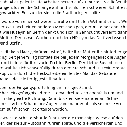
 ab. Alles paletti?“ Die Arbeiter hörten auf zu murren. Sie ließen i
ängen, lösten die Schlange auf und schlurften schweren Schrittes 
ewrackten Bus zu, der sie in die Stadt bringen sollte.
 wurde von einer schweren Unruhe und tiefen Wehmut erfüllt. W
ser Welt noch einen anderen Menschen gab, der mit einer ähnlich
wie Hüseyin an Berfin denkt und sich in Sehnsucht verzerrt, dan
 Mutter. Denn zwei Wochen, nachdem Hüseyin das Dorf verlassen h
and Berfin.
ss dir kein Haar gekrümmt wird“, hatte ihre Mutter ihr hinterher g
 ging. Seit jenem Tag richtete sie bei jedem Morgengebet die Augen
und betete für ihre zarte Tochter Berfin. Der kleine Bus mit den
rn wühlte sich schwerfällig durch den Matsch und Hüseyin drehte
Kopf, um durch die Heckscheibe ein letztes Mal das Gebäude
auen, das sie fertiggestellt hatten.
ber der Eingangspforte hing ein riesiges Schild:
cherheitsgefängnis Edirne“. Cemal drehte sich ebenfalls um und
 in die gleiche Richtung. Dann blickten sie einander an. Schnell
n sie voller Scham ihre Augen voneinander ab, als seien sie von
m auf frischer Tat ertappt worden.
ewrackte Arbeitershuttle fuhr über die matschige Wiese auf den
er, der sie zur Autobahn führen sollte, und die versicherten und