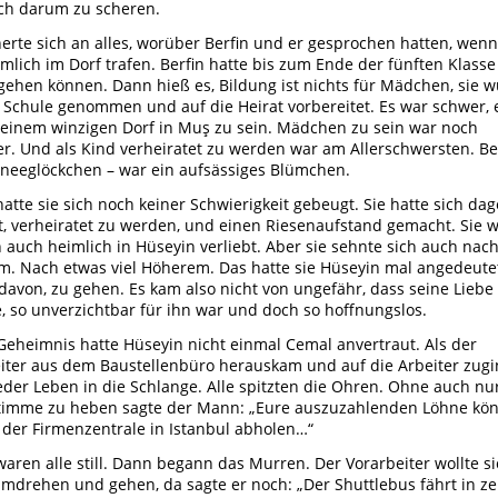
ch darum zu scheren.
nerte sich an alles, worüber Berfin und er gesprochen hatten, wenn
imlich im Dorf trafen. Berfin hatte bis zum Ende der fünften Klasse
gehen können. Dann hieß es, Bildung ist nichts für Mädchen, sie 
 Schule genommen und auf die Heirat vorbereitet. Es war schwer, 
 einem winzigen Dorf in Muş zu sein. Mädchen zu sein war noch
r. Und als Kind verheiratet zu werden war am Allerschwersten. Ber
neeglöckchen – war ein aufsässiges Blümchen.
hatte sie sich noch keiner Schwierigkeit gebeugt. Sie hatte sich da
, verheiratet zu werden, und einen Riesenaufstand gemacht. Sie 
 auch heimlich in Hüseyin verliebt. Aber sie sehnte sich auch nac
. Nach etwas viel Höherem. Das hatte sie Hüseyin mal angedeutet
davon, zu gehen. Es kam also nicht von ungefähr, dass seine Liebe 
, so unverzichtbar für ihn war und doch so hoffnungslos.
Geheimnis hatte Hüseyin nicht einmal Cemal anvertraut. Als der
iter aus dem Baustellenbüro herauskam und auf die Arbeiter zugi
der Leben in die Schlange. Alle spitzten die Ohren. Ohne auch nu
timme zu heben sagte der Mann: „Eure auszuzahlenden Löhne kön
 der Firmenzentrale in Istanbul abholen…“
waren alle still. Dann begann das Murren. Der Vorarbeiter wollte s
mdrehen und gehen, da sagte er noch: „Der Shuttlebus fährt in z