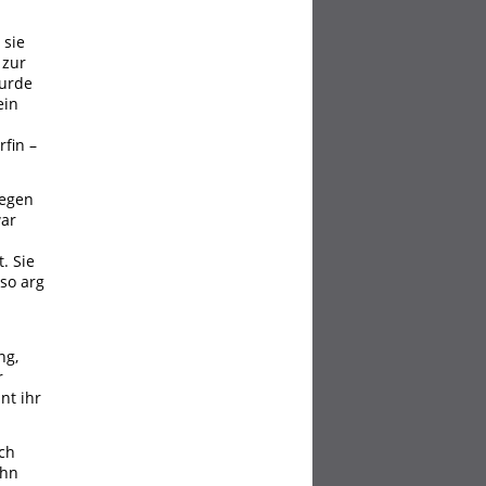
 sie
 zur
wurde
ein
fin –
gegen
war
h
. Sie
so arg
ng,
r
nt ihr
ich
ehn