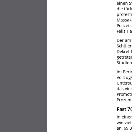
einen S
die tür
protest
Massake
Polizei
Falls H
Der am 
Schüler
Dekret 
getrete
Studier
Im Beri
Vollzug
Untersu
das vie
Promoti
Prozent
Fast 7
In eine
wie vie
an, 69.