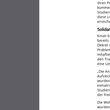
ihren P
kümmern
Studier
diese L
erreich
Solida
Kınalı 
bereit
Dekret 
Problem
inhafti
den Tra
eine Lö
„Die An
Aufzeic
wurden 
exmatrik
Studier
der Fre
Die Woh
wurden,