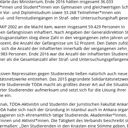
klärte das Ministerium, Ende 2016 hätten insgesamt 36.033
*innen und Student*innen von Gymnasien und gleichwertigen Sc
m Vor- und Diplomstudium sowie 33.268 Teilnehmer*innen von
ul- und Fernstudiengängen in Straf- oder Untersuchungshaft gese
 AKP 2002 an die Macht kam, waren insgesamt 59.429 Personen in
hen Gefängnissen inhaftiert. Nach Angaben der Generaldirektion St
lzugsanstalten stieg diese Zahl in den vergangenen zehn Jahren 
rozent, die Anzahl der Gefängnisse um 52 Prozent. Den Daten zufo
 sich die Anzahl der Inhaftierten innerhalb der vergangenen zehn
.983 Personen. Ende 2016 war die Anzahl der inhaftierten Studier
her als die Gesamtanzahl aller Straf- und Untersuchungsgefangen
siven Repressalien gegen Studierende ließen natürlich auch neue
itätsnetzwerke entstehen. Das 2015 gegründete Solidaritätsnetzwer
erte Studierende TÖDA macht als größtes dieser Art auf die Situati
erter Studierender aufmerksam und setzt sich für die Lösung ihrer
e ein.
ınalı, TÖDA-Aktivistin und Studentin der Juristischen Fakultät Ankar
ÖDA habe sich nach der Gründung in Istanbul auch in Ankara organi
gagieren sich ehrenamtlich tätige Studierende, Akademiker*innen,
innen und Aktivist*innen. Die Tätigkeit des Verbands beschreibt s
ermaßen: „Den Studierenden in den Knästen eine Stimme geben, 