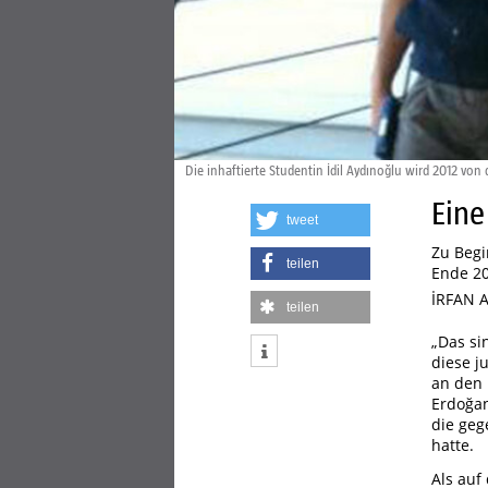
Die inhaftierte Studentin İdil Aydınoğlu wird 2012 von
Eine
tweet
Zu Begi
teilen
Ende 20
İRFAN 
teilen
„Das si
diese j
an den 
Erdoğan
die geg
hatte.
Als auf