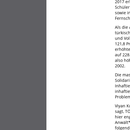
2017 er
Schüler
sowie i
Fernsch
Als die
türkisc
und Vol
121,8 P
erhöhte
auf 228
also hö
2002.
Die mas
Solidar
Inhafti
inhafti
Problem
Viyan K
sagt, T
hier en
Anwält*
folgend