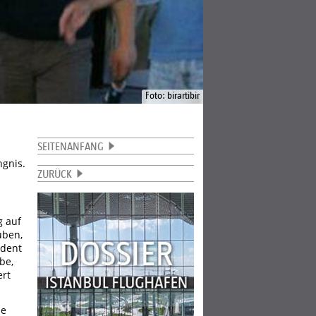
Foto: birartibir
SEITENANFANG
gnis.
ZURÜCK
g auf
uben,
ident
be,
ert
pe