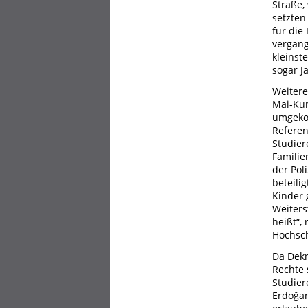
Straße,
setzten
für die
vergang
kleinst
sogar J
Weitere
Mai-Kun
umgekom
Referen
Studier
Familie
der Pol
beteili
Kinder 
Weiters
heißt“,
Hochsch
Da Dekr
Rechte 
Studier
Erdoğan