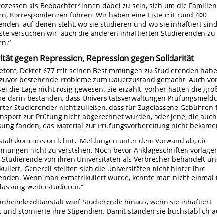
rozessen als Beobachter*innen dabei zu sein, sich um die Familien
, Korrespondenzen führen. Wir haben eine Liste mit rund 400
enden, auf denen steht, wo sie studieren und wo sie inhaftiert sin
iste versuchen wir, auch die anderen inhaftierten Studierenden zu
en.“
rität gegen Repression, Repression gegen Solidarität
betont, Dekret 677 mit seinen Bestimmungen zu Studierenden habe
s zuvor bestehende Probleme zum Dauerzustand gemacht. Auch vo
sei die Lage nicht rosig gewesen. Sie erzählt, vorher hätten die grö
e darin bestanden, dass Universitätsverwaltungen Prüfungsmeld
erter Studierender nicht zuließen, dass für Zugelassene Gebühren 
nsport zur Prüfung nicht abgerechnet wurden, oder jene, die auch
sung fanden, das Material zur Prüfungsvorbereitung nicht bekame
staltskommission lehnte Meldungen unter dem Vorwand ab, die
hnungen nicht zu verstehen. Noch bevor Anklageschriften vorlagen
Studierende von ihren Universitäten als Verbrecher behandelt un
uliert. Generell stellten sich die Universitäten nicht hinter ihre
enden. Wenn man exmatrikuliert wurde, konnte man nicht einmal
ilassung weiterstudieren.“
nheimkreditanstalt warf Studierende hinaus, wenn sie inhaftiert
 und stornierte ihre Stipendien. Damit standen sie buchstäblich a