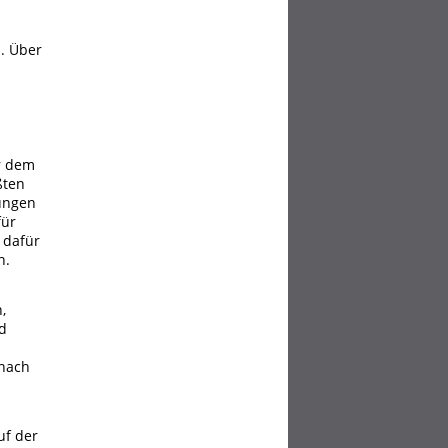
d. Über
r dem
ßten
ungen
für
 dafür
n.
,
d
 nach
uf der