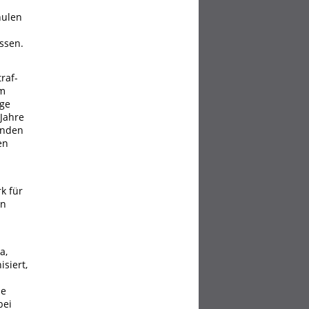
hulen
ssen.
raf-
um
lge
 Jahre
enden
en
k für
on
a,
siert,
ie
bei