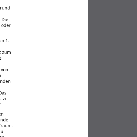
grund
 Die
 oder
an 1.
t zum
e
 von
n
renden
Das
s zu
“
en
ende
Traum.
zu