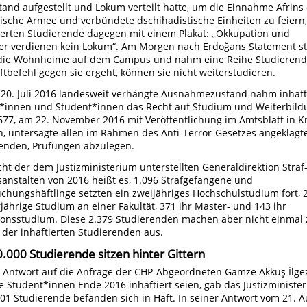
tand aufgestellt und Lokum verteilt hatte, um die Einnahme Afrins
kische Armee und verbündete dschihadistische Einheiten zu feiern,
ierten Studierende dagegen mit einem Plakat: „Okkupation und
r verdienen kein Lokum“. Am Morgen nach Erdoğans Statement s
 die Wohnheime auf dem Campus und nahm eine Reihe Studierende
aftbefehl gegen sie ergeht, können sie nicht weiterstudieren.
20. Juli 2016 landesweit verhängte Ausnahmezustand nahm inhaft
*innen und Student*innen das Recht auf Studium und Weiterbild
677, am 22. November 2016 mit Veröffentlichung im Amtsblatt in Kr
n, untersagte allen im Rahmen des Anti-Terror-Gesetzes angeklagt
enden, Prüfungen abzulegen.
cht der dem Justizministerium unterstellten Generaldirektion Straf
sanstalten von 2016 heißt es, 1.096 Strafgefangene und
chungshäftlinge setzten ein zweijähriges Hochschulstudium fort, 
rjährige Studium an einer Fakultät, 371 ihr Master- und 143 ihr
onsstudium. Diese 2.379 Studierenden machen aber nicht einmal 
 der inhaftierten Studierenden aus.
0.000 Studierende sitzen hinter Gittern
r Antwort auf die Anfrage der CHP-Abgeordneten Gamze Akkuş İlgez
le Student*innen Ende 2016 inhaftiert seien, gab das Justizministe
301 Studierende befänden sich in Haft. In seiner Antwort vom 21. 