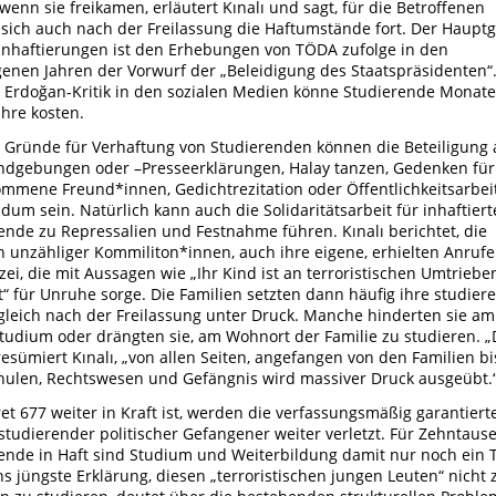
 wenn sie freikamen, erläutert Kınalı und sagt, für die Betroffenen
 sich auch nach der Freilassung die Haftumstände fort. Der Haupt
 Inhaftierungen ist den Erhebungen von TÖDA zufolge in den
enen Jahren der Vorwurf der „Beleidigung des Staatspräsidenten“.
e Erdoğan-Kritik in den sozialen Medien könne Studierende Monate
ahre kosten.
 Gründe für Verhaftung von Studierenden können die Beteiligung 
dgebungen oder –Presseerklärungen, Halay tanzen, Gedenken für
mene Freund*innen, Gedichtrezitation oder Öffentlichkeitsarbei
dum sein. Natürlich kann auch die Solidaritätsarbeit für inhaftiert
ende zu Repressalien und Festnahme führen. Kınalı berichtet, die
n unzähliger Kommiliton*innen, auch ihre eigene, erhielten Anrufe
izei, die mit Aussagen wie „Ihr Kind ist an terroristischen Umtriebe
gt“ für Unruhe sorge. Die Familien setzten dann häufig ihre studie
gleich nach der Freilassung unter Druck. Manche hinderten sie am
tudium oder drängten sie, am Wohnort der Familie zu studieren. „
 resümiert Kınalı, „von allen Seiten, angefangen von den Familien bi
ulen, Rechtswesen und Gefängnis wird massiver Druck ausgeübt.
et 677 weiter in Kraft ist, werden die verfassungsmäßig garantiert
studierender politischer Gefangener weiter verletzt. Für Zehntaus
ende in Haft sind Studium und Weiterbildung damit nur noch ein 
s jüngste Erklärung, diesen „terroristischen jungen Leuten“ nicht 