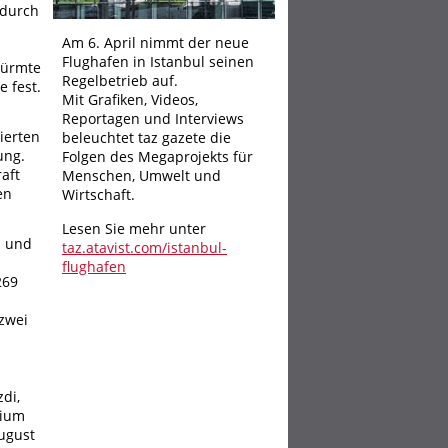
 durch
Am 6. April nimmt der neue
Flughafen in Istanbul seinen
türmte
Regelbetrieb auf.
 fest.
Mit Grafiken, Videos,
Reportagen und Interviews
ierten
beleuchtet taz gazete die
ung.
Folgen des Megaprojekts für
aft
Menschen, Umwelt und
en
Wirtschaft.
Lesen Sie mehr unter
- und
taz.atavist.com/istanbul-
flughafen
269
zwei
di,
rium
August