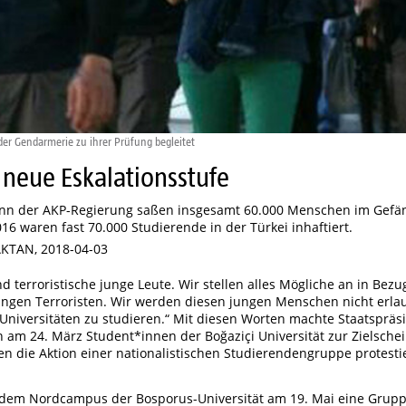
 der Gendarmerie zu ihrer Prüfung begleitet
 neue Eskalationsstufe
nn der AKP-Regierung saßen insgesamt 60.000 Menschen im Gefän
16 waren fast 70.000 Studierende in der Türkei inhaftiert.
AKTAN, 2018-04-03
nd terroristische junge Leute. Wir stellen alles Mögliche an in Bezu
ungen Terroristen. Wir werden diesen jungen Menschen nicht erla
Universitäten zu studieren.“ Mit diesen Worten machte Staatspräs
 am 24. März Student*innen der Boğaziçi Universität zur Zielschei
en die Aktion einer nationalistischen Studierendengruppe protesti
 dem Nordcampus der Bosporus-Universität am 19. Mai eine Grup