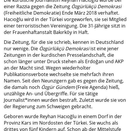
Die kurdische Journalistin Reyhan Hacıoğlu wurde bei
einer Razzia gegen die Zeitung
Özgürlükçü Demokrasi
(Freiheitliche Demokratie) Ende März 2018 verhaftet.
Hacıoğlu wird in der Türkei vorgeworfen, sie sei Mitglied
einer terroristischen Vereinigung. Die 31-Jährige sitzt in
der Frauenhaftanstalt Bakırköy in Haft.
Die Zeitung, für die sie schrieb, kennen in Deutschland
nur wenige. Die
Özgürlükçü Demokrasi
ist eine jener
Zeitungen in der kurdischen Presselandschaft, die
schon länger unter Druck stehen als Erdoğan und AKP
an der Macht sind. Wegen wiederholter
Publikationsverbote wechselte sie mehrfach ihren
Namen. Seit den Neunzigern gab es gegen die Zeitung,
die damals noch
Özgür Gündem
(Freie Agenda) hieß,
unzählige An- und Übergriffe. Für sie tätige
Journalist*innen wurden bestraft. Zuletzt wurde sie von
der Regierung zum Schweigen gebracht.
Geboren wurde Reyhan Hacıoğlu in einem Dorf in der
Provinz Kars im Nordosten der Türkei. Sie wuchs als
drittes von fünf Kindern auf. Schon ab der Mittelstufe