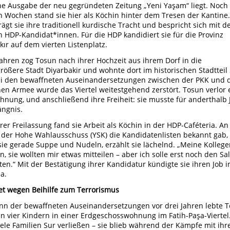
e Ausgabe der neu gegründeten Zeitung „Yeni Yaşam“ liegt. Noch 
 Wochen stand sie hier als Köchin hinter dem Tresen der Kantine.
rägt sie ihre traditionell kurdische Tracht und bespricht sich mit d
 HDP-Kandidat*innen. Für die HDP kandidiert sie für die Provinz
kır auf dem vierten Listenplatz.
Jahren zog Tosun nach ihrer Hochzeit aus ihrem Dorf in die
rößere Stadt Diyarbakir und wohnte dort im historischen Stadtteil 
i den bewaffneten Auseinandersetzungen zwischen der PKK und 
hen Armee wurde das Viertel weitestgehend zerstört. Tosun verlor 
hnung, und anschließend ihre Freiheit: sie musste für anderthalb 
ängnis.
rer Freilassung fand sie Arbeit als Köchin in der HDP-Caféteria. A
s der Hohe Wahlausschuss (YSK) die Kandidatenlisten bekannt gab,
sie gerade Suppe und Nudeln, erzählt sie lächelnd. „Meine Kolleg
n, sie wollten mir etwas mitteilen – aber ich solle erst noch den Sa
ten.“ Mit der Bestätigung ihrer Kandidatur kündigte sie ihren Job i
a.
et wegen Beihilfe zum Terrorismus
nn der bewaffneten Auseinandersetzungen vor drei Jahren lebte 
en vier Kindern in einer Erdgeschosswohnung im Fatih-Paşa-Viertel
ele Familien Sur verließen – sie blieb während der Kämpfe mit ihre