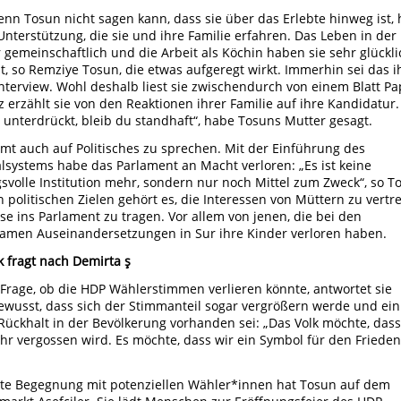
nn Tosun nicht sagen kann, dass sie über das Erlebte hinweg ist, h
 Unterstützung, die sie und ihre Familie erfahren. Das Leben in der 
r gemeinschaftlich und die Arbeit als Köchin haben sie sehr glückli
, so Remziye Tosun, die etwas aufgeregt wirkt. Immerhin sei das i
Interview. Wohl deshalb liest sie zwischendurch von einem Blatt Pa
lz erzählt sie von den Reaktionen ihrer Familie auf ihre Kandidatur.
unterdrückt, bleib du standhaft“, habe Tosuns Mutter gesagt.
mt auch auf Politisches zu sprechen. Mit der Einführung des
alsystems habe das Parlament an Macht verloren: „Es ist keine
svolle Institution mehr, sondern nur noch Mittel zum Zweck“, so T
n politischen Zielen gehört es, die Interessen von Müttern zu vertr
se ins Parlament zu tragen. Vor allem von jenen, die bei den
amen Auseinandersetzungen in Sur ihre Kinder verloren haben.
k fragt nach Demirta
ş
 Frage, ob die HDP Wählerstimmen verlieren könnte, antwortet sie
ewusst, dass sich der Stimmanteil sogar vergrößern werde und ein
Rückhalt in der Bevölkerung vorhanden sei: „Das Volk möchte, dass
hr vergossen wird. Es möchte, dass wir ein Symbol für den Frieden
.
ste Begegnung mit potenziellen Wähler*innen hat Tosun auf dem