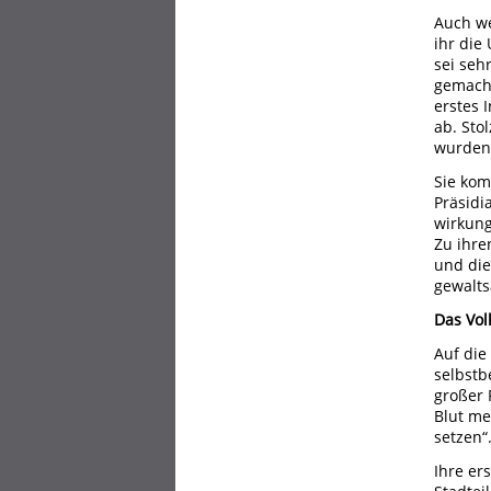
Auch we
ihr die
sei seh
gemacht
erstes 
ab. Sto
wurden 
Sie kom
Präsidi
wirkung
Zu ihre
und die
gewalts
Das Vol
Auf die
selbstb
großer 
Blut me
setzen“
Ihre er