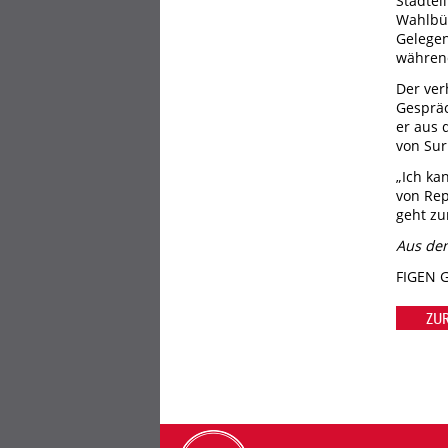
Stadtei
Wahlbür
Gelegen
während
Der ver
Gespräc
er aus 
von Sur
„Ich ka
von Rep
geht zu
Aus de
FIGEN 
ZU