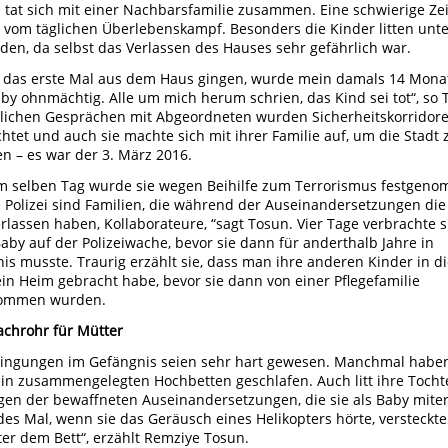
 tat sich mit einer Nachbarsfamilie zusammen. Eine schwierige Zei
 vom täglichen Überlebenskampf. Besonders die Kinder litten unt
en, da selbst das Verlassen des Hauses sehr gefährlich war.
r das erste Mal aus dem Haus gingen, wurde mein damals 14 Mona
aby ohnmächtig. Alle um mich herum schrien, das Kind sei tot“, so 
lichen Gesprächen mit Abgeordneten wurden Sicherheitskorridor
chtet und auch sie machte sich mit ihrer Familie auf, um die Stadt 
en – es war der 3. März 2016.
 selben Tag wurde sie wegen Beihilfe zum Terrorismus festgen
e Polizei sind Familien, die während der Auseinandersetzungen die
erlassen haben, Kollaborateure, “sagt Tosun. Vier Tage verbrachte s
aby auf der Polizeiwache, bevor sie dann für anderthalb Jahre in
is musste. Traurig erzählt sie, dass man ihre anderen Kinder in d
 ein Heim gebracht habe, bevor sie dann von einer Pflegefamilie
ommen wurden.
achrohr für Mütter
ingungen im Gefängnis seien sehr hart gewesen. Manchmal haben
 in zusammengelegten Hochbetten geschlafen. Auch litt ihre Tocht
gen der bewaffneten Auseinandersetzungen, die sie als Baby miter
edes Mal, wenn sie das Geräusch eines Helikopters hörte, versteckte
ter dem Bett“, erzählt Remziye Tosun.