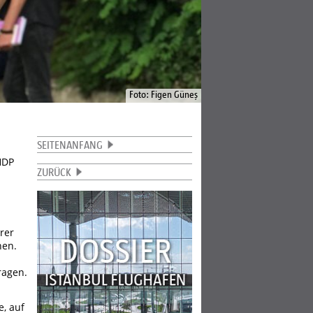
Foto: Figen Güneş
SEITENANFANG
HDP
ZURÜCK
rer
hen.
ragen.
e, auf