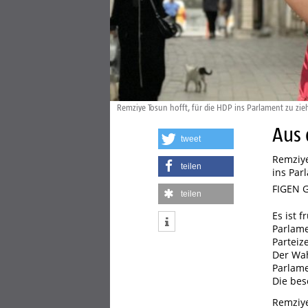
Remziye Tosun hofft, für die HDP ins Parlament zu zi
Aus 
tweet
Remziye
teilen
ins Par
FIGEN 
teilen
Es ist 
Parlame
Parteiz
Der Wah
Parlame
Die bes
Remziye