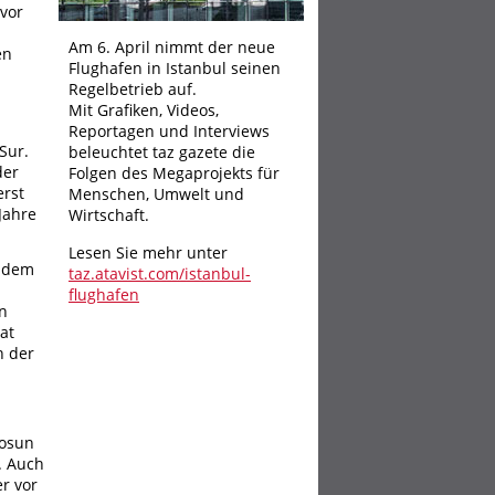
vor
Am 6. April nimmt der neue
en
Flughafen in Istanbul seinen
Regelbetrieb auf.
Mit Grafiken, Videos,
Reportagen und Interviews
Sur.
beleuchtet taz gazete die
der
Folgen des Megaprojekts für
erst
Menschen, Umwelt und
Jahre
Wirtschaft.
Lesen Sie mehr unter
n dem
taz.atavist.com/istanbul-
flughafen
en
lat
n der
Tosun
. Auch
r vor