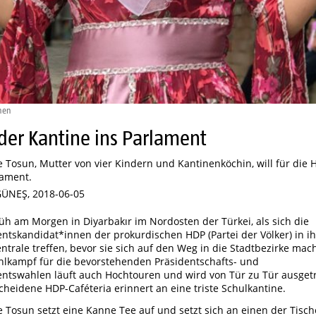
ehen
der Kantine ins Parlament
 Tosun, Mutter von vier Kindern und Kantinenköchin, will für die 
lament.
GÜNEŞ, 2018-06-05
früh am Morgen in Diyarbakır im Nordosten der Türkei, als sich die
ntskandidat*innen der prokurdischen HDP (Partei der Völker) in ih
entrale treffen, bevor sie sich auf den Weg in die Stadtbezirke mac
lkampf für die bevorstehenden Präsidentschafts- und
ntswahlen läuft auch Hochtouren und wird von Tür zu Tür ausget
cheidene HDP-Caféteria erinnert an eine triste Schulkantine.
 Tosun setzt eine Kanne Tee auf und setzt sich an einen der Tisch