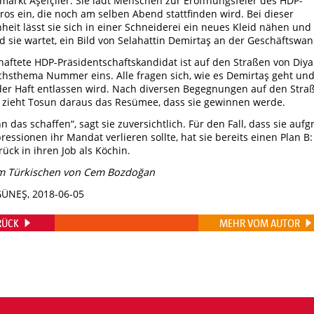
lmarkt Aşefçiler. Sie lädt Menschen zur Eröffnungsfeier des HDP-
os ein, die noch am selben Abend stattfinden wird. Bei dieser
heit lässt sie sich in einer Schneiderei ein neues Kleid nähen und
 sie wartet, ein Bild von Selahattin Demirtaş an der Geschäftswan
haftete HDP-Präsidentschaftskandidat ist auf den Straßen von Diya
hsthema Nummer eins. Alle fragen sich, wie es Demirtaş geht un
der Haft entlassen wird. Nach diversen Begegnungen auf den Stra
 zieht Tosun daraus das Resümee, dass sie gewinnen werde.
nn das schaffen“, sagt sie zuversichtlich. Für den Fall, dass sie auf
ressionen ihr Mandat verlieren sollte, hat sie bereits einen Plan B:
rück in ihren Job als Köchin.
m Türkischen von Cem Bozdoğan
GÜNEŞ, 2018-06-05
RÜCK
MEHR VOM AUTOR