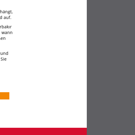
 hängt,
d auf.
rbakır
d wann
ßen
grund
 Sie