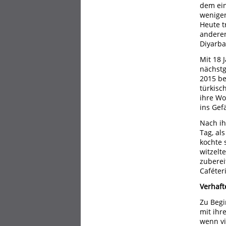
dem ein
wenigen
Heute t
anderen
Diyarba
Mit 18 
nächstg
2015 be
türkisc
ihre Wo
ins Gef
Nach ih
Tag, al
kochte 
witzelte
zuberei
Caféteri
Verhaft
Zu Begi
mit ihr
wenn vi