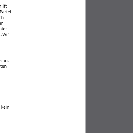
ilft
Partei
ch
hr
pier
 „Wir
osun.
eten
 kein