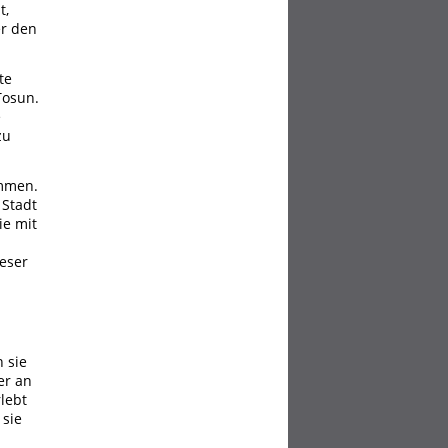
t,
er den
te
Tosun.
e
zu
ommen.
 Stadt
ie mit
ieser
 sie
er an
lebt
 sie