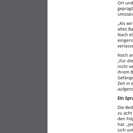
Ort und
geprägt
Umständ
„Als wi
altes B
Nach et
eingeri
verlass
Noch am
„Für di
nicht v
ihrem B
Gefängn
Zeit in
aufgen
Ein Spr
Die Bed
zu acht
den Fol
hat. „J
sich un