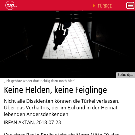
TÜRKÇE
Foto: dpa
„Ich gehöre weder dort richtig dazu noch hier.“
Keine Helden, keine Feiglinge
Nicht alle Dissidenten können die Türkei verlassen.
Über das Verhältnis, der im Exil und in der Heimat
lebenden Andersdenkenden.
IRFAN AKTAN, 2018-07-23
Vor einer Bar in Berlin steht ein Mann Mitte 50, der