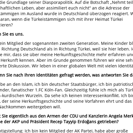
 die Grundlage seiner Diasporapolitik. Auf die Botschaft „Nehmt tei
chaftlichen Leben, aber assimiliert euch nicht“ an die Adresse der
tämmigen im Ausland wurde in Deutschland überzogen reagiert. W
daran, wenn die Türkeistämmigen sich mit ihrer Heimat Türkei
zieren?
n Sie es uns.
 ein Mitglied der sogenannten zweiten Generation. Meine Kinder b
 Richtung Deutschland als in Richtung Türkei, weil sie hier leben. 
 mir, dass sie über meine Herkunftsgeschichte mehr erfahren un
e Herkunft kennen. Aber im Grunde genommen führen wir eine seh
erte Diskussion. Wir leben in einer globalen Welt mit vielen Identit
n Sie nach Ihren Identitäten gefragt werden, was antworten Sie d
ube an den Islam, ich bin deutscher Staatsbürger, ich bin patriotisc
nder, fanatischer 1.FC Köln-Fan. Gleichzeitig fühle ich mich als Tür
h-kurdischen Wurzeln. Da sehe ich keinen Interessenkonflikt. Ich bi
 der seine Herkunftsgeschichte und seine Vorfahren ehrt und das
Nachkommen weitergeben will.
 Sie eigentlich aus den Armen der CDU und Kanzlerin Angela Merk
e der AKP und Präsident Recep Tayyip Erdoğans getrieben?
htigstellung: Ich bin kein Mitglied der AK Partei, habe aber große