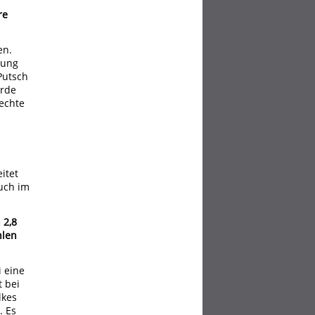
re
en.
rung
Putsch
urde
rechte
itet
auch im
 2,8
hlen
i eine
t bei
lkes
. Es