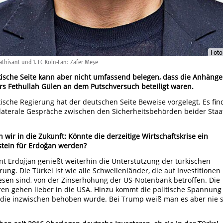
Foto
thisant und 1. FC Köln-Fan: Zafer Meşe
kische Seite kann aber nicht umfassend belegen, dass die Anhänge
rs Fethullah Gülen an dem Putschversuch beteiligt waren.
kische Regierung hat der deutschen Seite Beweise vorgelegt. Es fi
laterale Gespräche zwischen den Sicherheitsbehörden beider Staa
 wir in die Zukunft: Könnte die derzeitige Wirtschaftskrise ein
stein für Erdoğan werden?
nt Erdoğan genießt weiterhin die Unterstützung der türkischen
rung. Die Türkei ist wie alle Schwellenländer, die auf Investitionen
sen sind, von der Zinserhöhung der US-Notenbank betroffen. Die
ren gehen lieber in die USA. Hinzu kommt die politische Spannung
die inzwischen behoben wurde. Bei Trump weiß man es aber nie 