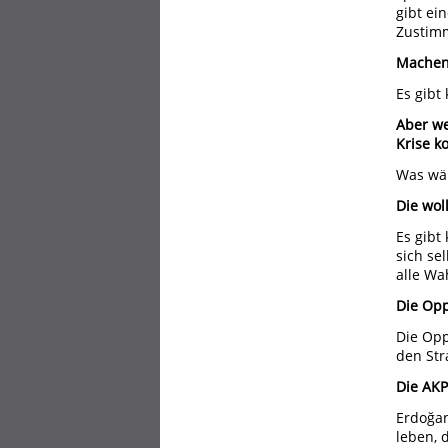
gibt ei
Zustimm
Machen
Es gibt
Aber we
Krise 
Was wär
Die wol
Es gibt
sich se
alle W
Die Opp
Die Opp
den Str
Die AKP
Erdoğan
leben, 