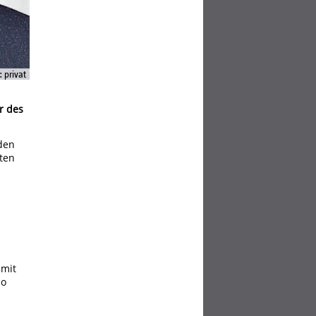
: privat
r des
nden
ten
 mit
so