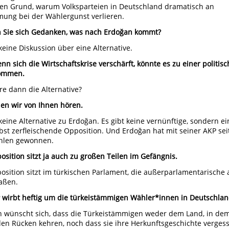
nen Grund, warum Volksparteien in Deutschland dramatisch an
ung bei der Wählergunst verlieren.
 Sie sich Gedanken, was nach Erdoğan kommt?
 keine Diskussion über eine Alternative.
nn sich die Wirtschaftskrise verschärft, könnte es zu einer politis
kommen.
e dann die Alternative?
len wir von Ihnen hören.
 keine Alternative zu Erdoğan. Es gibt keine vernünftige, sondern ei
lbst zerfleischende Opposition. Und Erdoğan hat mit seiner AKP sei
ahlen gewonnen.
osition sitzt ja auch zu großen Teilen im Gefängnis.
osition sitzt im türkischen Parlament, die außerparlamentarische 
aßen.
 wirbt heftig um die türkeistämmigen Wähler*innen in Deutschlan
 wünscht sich, dass die Türkeistämmigen weder dem Land, in dem
den Rücken kehren, noch dass sie ihre Herkunftsgeschichte verges