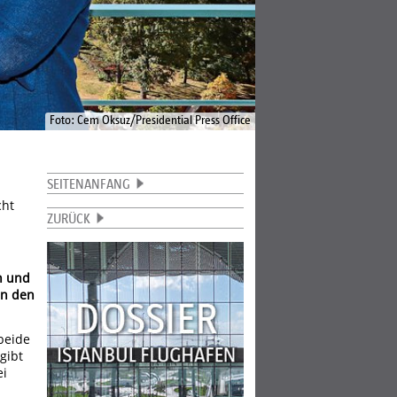
Foto: Cem Oksuz/Presidential Press Office
SEITENANFANG
cht
ZURÜCK
n und
en den
beide
gibt
ei