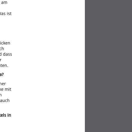
l am
as ist
licken
Ich
d dass
r
äten.
a?
her
ke mit
n
 auch
els in