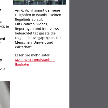
n …
Am 6. April nimmt der neue
Flughafen in Istanbul seinen
Regelbetrieb auf.
ie
Mit Grafiken, Videos,
PKK in
Reportagen und Interviews
beleuchtet taz gazete die
Folgen des Megaprojekts für
ent
Menschen, Umwelt und
r
Wirtschaft.
Lesen Sie mehr unter
taz.atavist.com/istanbul-
gt
flughafen
 die