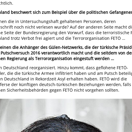
htlich.
land beschwert sich zum Beispiel über die politischen Gefangene
nen die in Untersuchungshaft gehaltenen Personen, deren
schrift noch nicht verlesen wurde? Auf der anderen Seite macht d
he Seite der Bundesregierung den Vorwurf, dass die terroristische 
land trotz Verbot frei agiert und die Terrororganisation FETÖ …
einen die Anhänger des Gülen-Netzwerks, die der türkische Präsid
 Putschversuch 2016 verantwortlich macht und die seitdem von de
hen Regierung als Terrororganisation eingestuft werden …
in Deutschland reorganisiert. Hinzu kommt, dass geflohene FETÖ-
der, die die türkische Armee infiltriert haben und am Putsch beteili
in Deutschland in Rekordzeit Asyl erhalten haben. FETÖ wird die
sferse der künftigen deutsch-türkischen Beziehungen werden, falls
en Sicherheitsbehörden gegen FETÖ nicht vorgehen sollten.