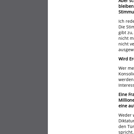
Aber sc
bleiben
Stimmu
Ich red
Die Sti
gibt zu
nicht m
nicht v
ausgewe
Wird Er
Wer mei
Konsoli
werden.
Interes
Eine Fr
Million
eine au
Weder w
Diktatu
den Tür
spricht