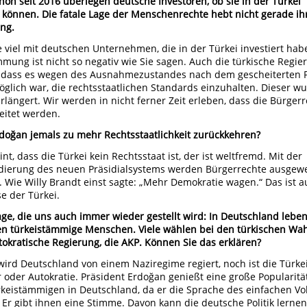
hon seit 2016 überlegen deutsche Investoren, ob sie in der Türkei
 können. Die fatale Lage der Menschenrechte hebt nicht gerade ih
ng.
e viel mit deutschen Unternehmen, die in der Türkei investiert hab
mmung ist nicht so negativ wie Sie sagen. Auch die türkische Regie
, dass es wegen des Ausnahmezustandes nach dem gescheiterten 
öglich war, die rechtsstaatlichen Standards einzuhalten. Dieser w
erlängert. Wir werden in nicht ferner Zeit erleben, dass die Bürger
itet werden.
doğan jemals zu mehr Rechtsstaatlichkeit zurückkehren?
nt, dass die Türkei kein Rechtsstaat ist, der ist weltfremd. Mit der
dierung des neuen Präsidialsystems werden Bürgerrechte ausgewe
 Wie Willy Brandt einst sagte: „Mehr Demokratie wagen.“ Das ist 
se der Türkei.
age, die uns auch immer wieder gestellt wird: In Deutschland leben
en türkeistämmige Menschen. Viele wählen bei den türkischen Wa
tokratische Regierung, die AKP. Können Sie das erklären?
ird Deutschland von einem Naziregime regiert, noch ist die Türke
r oder Autokratie. Präsident Erdoğan genießt eine große Popularitä
keistämmigen in Deutschland, da er die Sprache des einfachen Vo
. Er gibt ihnen eine Stimme. Davon kann die deutsche Politik lernen