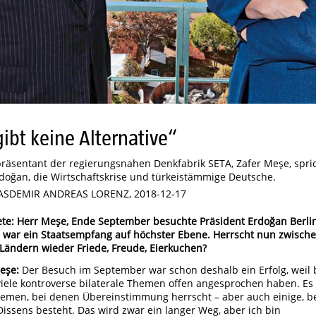
gibt keine Alternative“
räsentant der regierungsnahen Denkfabrik SETA, Zafer Meşe, spri
doğan, die Wirtschaftskrise und türkeistämmige Deutsche.
ASDEMIR ANDREAS LORENZ, 2018-12-17
ete: Herr Meşe, Ende September besuchte Präsident Erdoğan Berli
s war ein Staatsempfang auf höchster Ebene. Herrscht nun zwisch
Ländern wieder Friede, Freude, Eierkuchen?
eşe:
Der Besuch im September war schon deshalb ein Erfolg, weil 
viele kontroverse bilaterale Themen offen angesprochen haben. Es 
hemen, bei denen Übereinstimmung herrscht – aber auch einige, b
issens besteht. Das wird zwar ein langer Weg, aber ich bin