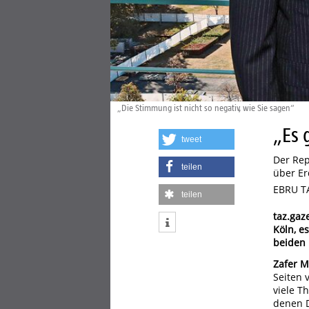
„Die Stimmung ist nicht so negativ, wie Sie sagen“
„Es 
tweet
Der Rep
teilen
über Er
EBRU T
teilen
taz.gaz
Köln, e
beiden 
Zafer M
Seiten 
viele T
denen D