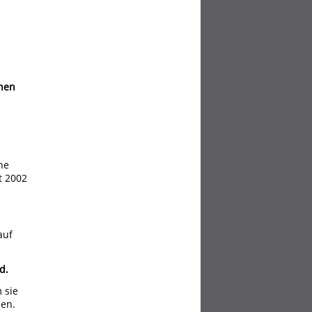
chen
ne
t 2002
auf
d.
 sie
sen.