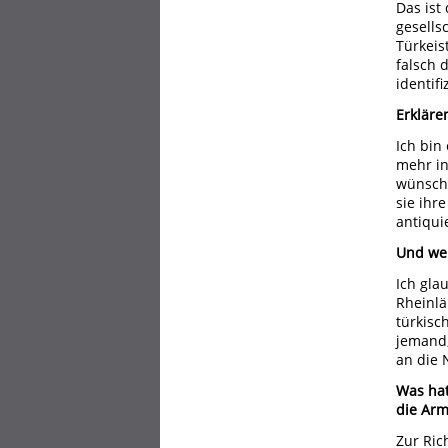
Das ist
gesells
Türkeis
falsch 
identifi
Erkläre
Ich bin
mehr in
wünsche
sie ihr
antiqui
Und wen
Ich gla
Rheinlä
türkisc
jemand,
an die 
Was hat
die Arm
Zur Ric