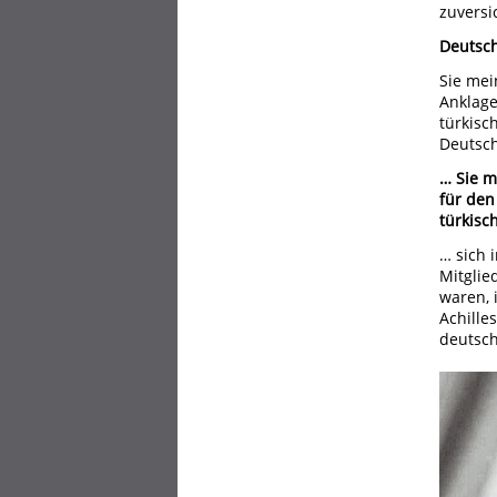
zuversic
Deutsch
Sie mei
Anklage
türkisc
Deutsch
… Sie m
für den
türkisc
… sich 
Mitglie
waren, 
Achille
deutsch