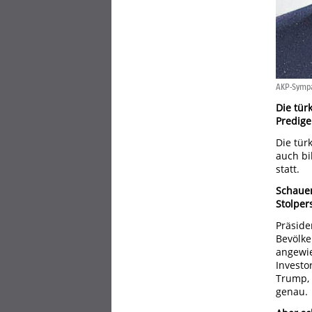
AKP-Sympa
Die tür
Predige
Die tür
auch bi
statt.
Schauen
Stolper
Präside
Bevölke
angewie
Investo
Trump, 
genau.