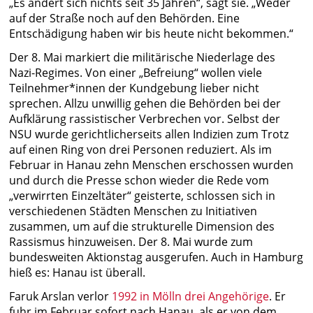
„Es ändert sich nichts seit 35 Jahren“, sagt sie. „Weder
auf der Straße noch auf den Behörden. Eine
Entschädigung haben wir bis heute nicht bekommen.“
Der 8. Mai markiert die militärische Niederlage des
Nazi-Regimes. Von einer „Befreiung“ wollen viele
Teilnehmer*innen der Kundgebung lieber nicht
sprechen. Allzu unwillig gehen die Behörden bei der
Aufklärung rassistischer Verbrechen vor. Selbst der
NSU wurde gerichtlicherseits allen Indizien zum Trotz
auf einen Ring von drei Personen reduziert. Als im
Februar in Hanau zehn Menschen erschossen wurden
und durch die Presse schon wieder die Rede vom
„verwirrten Einzeltäter“ geisterte, schlossen sich in
verschiedenen Städten Menschen zu Initiativen
zusammen, um auf die strukturelle Dimension des
Rassismus hinzuweisen. Der 8. Mai wurde zum
bundesweiten Aktionstag ausgerufen. Auch in Hamburg
hieß es: Hanau ist überall.
Faruk Arslan verlor
1992 in Mölln drei Angehörige
. Er
fuhr im Februar sofort nach Hanau, als er von dem