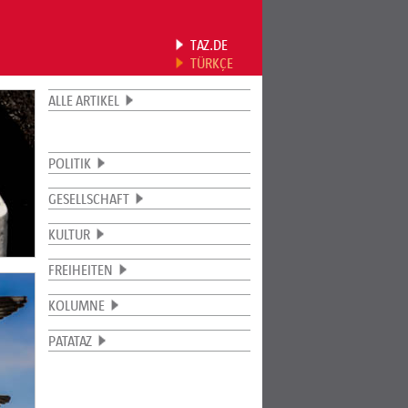
TAZ.DE
TÜRKÇE
ALLE ARTIKEL
POLITIK
GESELLSCHAFT
KULTUR
FREIHEITEN
KOLUMNE
PATATAZ