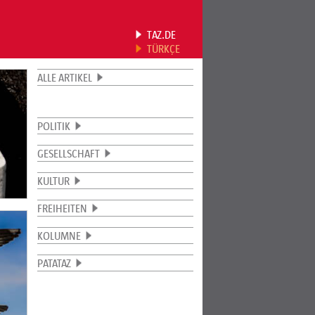
TAZ.DE
TÜRKÇE
ALLE ARTIKEL
POLITIK
GESELLSCHAFT
KULTUR
FREIHEITEN
KOLUMNE
PATATAZ