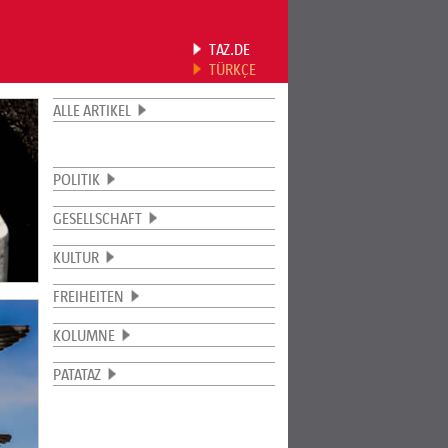
TAZ.DE
TÜRKÇE
ALLE ARTIKEL
POLITIK
GESELLSCHAFT
KULTUR
FREIHEITEN
KOLUMNE
PATATAZ