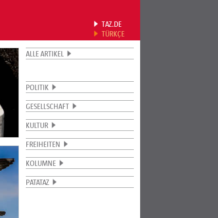
TAZ.DE
TÜRKÇE
ALLE ARTIKEL
POLITIK
GESELLSCHAFT
KULTUR
FREIHEITEN
KOLUMNE
PATATAZ