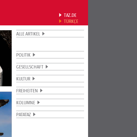
TAZ.DE
TÜRKÇE
ALLE ARTIKEL
POLITIK
GESELLSCHAFT
KULTUR
FREIHEITEN
KOLUMNE
PATATAZ