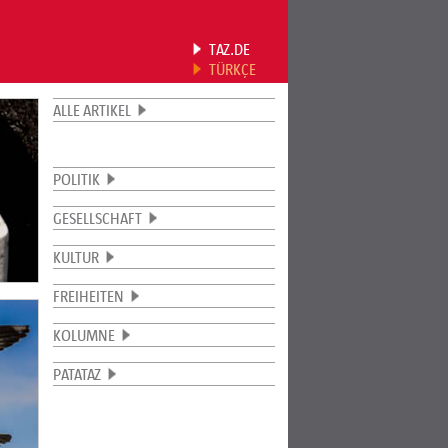
TAZ.DE
TÜRKÇE
ALLE ARTIKEL
POLITIK
GESELLSCHAFT
KULTUR
FREIHEITEN
KOLUMNE
PATATAZ