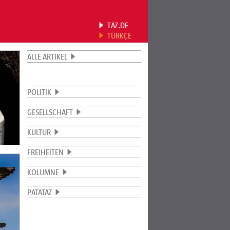
TAZ.DE
TÜRKÇE
ALLE ARTIKEL
POLITIK
GESELLSCHAFT
KULTUR
FREIHEITEN
KOLUMNE
PATATAZ